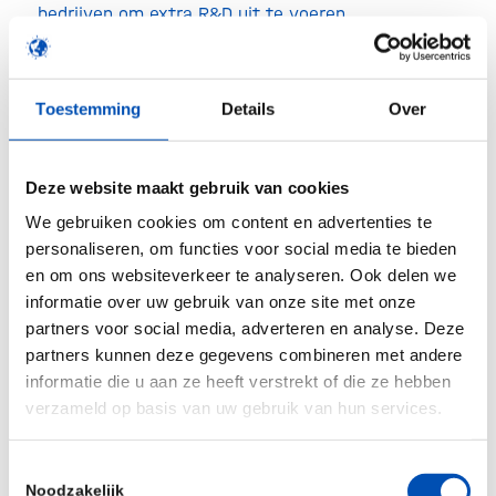
bedrijven om extra R&D uit te voeren.
Ook over
IP-bescherming
is weinig negatiefs te
zeggen. De subsidie verbetert de R&D- en
Toestemming
Details
Over
kennispositie van het bedrijf, zonder daar een
claim op IP aan te koppelen. Daardoor deel je het
Deze website maakt gebruik van cookies
recht op IP niet met de subsidievertrekker, en
scoort deze regeling op dit punt een
9 uit 10
.
We gebruiken cookies om content en advertenties te
personaliseren, om functies voor social media te bieden
De
administratieve last
van de MIT R&D is goed in
en om ons websiteverkeer te analyseren. Ook delen we
balans met het subsidiebedrag. De
informatie over uw gebruik van onze site met onze
partners voor social media, adverteren en analyse. Deze
subsidiebedragen zijn niet gigantisch, maar de
partners kunnen deze gegevens combineren met andere
daarbij gevraagde administratieve last is laag
informatie die u aan ze heeft verstrekt of die ze hebben
ongeacht het type project. Voor kleine
verzameld op basis van uw gebruik van hun services.
samenwerkingsprojecten scoort de MIT R&D
daarom een
8 uit 10
en voor grote
Toestemmingsselectie
Noodzakelijk
samenwerkingsprojecten een
9 uit 10.