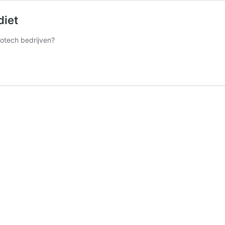
diet
iotech bedrijven?