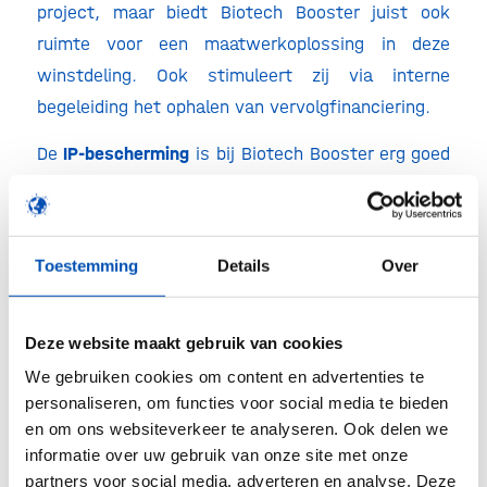
project, maar biedt Biotech Booster juist ook
ruimte voor een maatwerkoplossing in deze
winstdeling. Ook stimuleert zij via interne
begeleiding het ophalen van vervolgfinanciering.
De
IP-bescherming
is bij Biotech Booster erg goed
geregeld. Het programma speelt een actieve rol in
de valorisatiestappen, de onderhandelingen met
lokale Tech Transfer Officesen in het maken van
Toestemming
Details
Over
duidelijke afspraken met de ondernemer. Voor
beide fasen geven we daarom een
9 uit 10.
Deze website maakt gebruik van cookies
De
administratieve last
van een aanvraag bij
We gebruiken cookies om content en advertenties te
Biotech Booster is relatief hoog, evenals het
personaliseren, om functies voor social media te bieden
bedrag dat er tegenover staat. Dit resulteert in
en om ons websiteverkeer te analyseren. Ook delen we
een score van
7 uit 10
voor fase 1 en
8 uit 10
voor
informatie over uw gebruik van onze site met onze
partners voor social media, adverteren en analyse. Deze
fase 2.