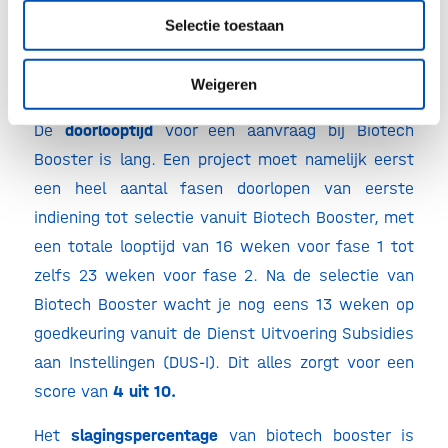
Selectie toestaan
deze
power of attorney
niet en behoudt de
startende ondernemer zijn zeggenschap. Daaraan
Weigeren
geven we daarom een
8 uit 10.
De
doorlooptijd
voor een aanvraag bij Biotech
Booster is lang. Een project moet namelijk eerst
een heel aantal fasen doorlopen van eerste
indiening tot selectie vanuit Biotech Booster, met
een totale looptijd van 16 weken voor fase 1 tot
zelfs 23 weken voor fase 2. Na de selectie van
Biotech Booster wacht je nog eens 13 weken op
goedkeuring vanuit de Dienst Uitvoering Subsidies
aan Instellingen (DUS-I). Dit alles zorgt voor een
score van
4 uit 10.
Het
slagingspercentage
van biotech booster is