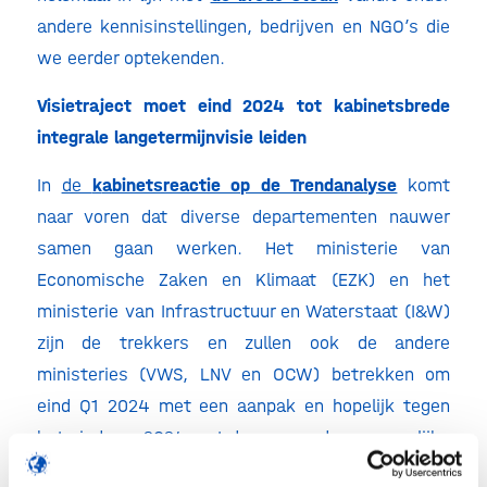
andere kennisinstellingen, bedrijven en NGO’s die
we eerder optekenden.
Visietraject moet eind 2024 tot kabinetsbrede
integrale langetermijnvisie leiden
In
de
k
abinetsreactie op de Trendanalyse
komt
naar voren dat diverse departementen nauwer
samen gaan werken. Het ministerie van
Economische Zaken en Klimaat (EZK) en het
ministerie van Infrastructuur en Waterstaat (I&W)
zijn de trekkers en zullen ook de andere
ministeries (VWS, LNV en OCW) betrekken om
eind Q1 2024 met een aanpak en hopelijk tegen
het eind van 2024 met de gevraagde gezamenlijke
en integrale visie op biotechnologie te komen. Een