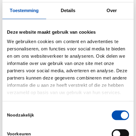
belangrijke kanttekening is wel dat de exacte
Toestemming
Details
Over
visievorming zal plaatsvinden onder leiding van
het nieuw te vormen kabinet. Het centrale
uitgangspunt van het kabinet bij het uitwerken
Deze website maakt gebruik van cookies
van de integrale visie is de bijdrage die
We gebruiken cookies om content en advertenties te
biotechnologie kan leveren aan onze economie, de
personaliseren, om functies voor social media te bieden
volksgezondheid en maatschappelijke transities
en om ons websiteverkeer te analyseren. Ook delen we
informatie over uw gebruik van onze site met onze
zoals de eiwittransitie en landbouwtransitie, de
partners voor social media, adverteren en analyse. Deze
klimaattransitie en de transitie naar een circulaire
partners kunnen deze gegevens combineren met andere
economie. En die bijdrage van
de biorevolutie
is in
informatie die u aan ze heeft verstrekt of die ze hebben
potentie enorm, zo lieten we eerder ook al in
een
verzameld op basis van uw gebruik van hun services.
oogopslag
zien.
Toestemmingsselectie
Vanzelfsprekend zal hollandbio alle kansen pakken
Noodzakelijk
om input te blijven leveren en blijven we dit
traject nauw in de gaten houden!
Voorkeuren