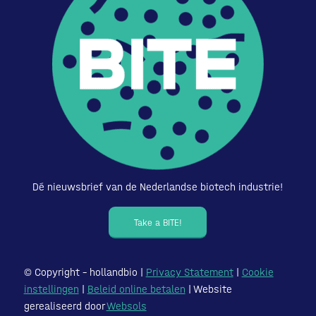
Dé nieuwsbrief van de Nederlandse biotech industrie!
Take a BITE!
© Copyright – hollandbio |
Privacy Statement
|
Cookie
instellingen
|
Beleid online betalen
| Website
gerealiseerd door
Websols