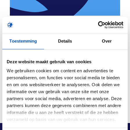
Toestemming
Details
Over
Meld je aan!
Om deze inhoud te bekijken dient u marketing
Deze website maakt gebruik van cookies
cookies te accepteren. Pas
uw cookie-
voorkeuren
aan.
We gebruiken cookies om content en advertenties te
personaliseren, om functies voor social media te bieden
Heb je nieuwssuggesties of persberichten? Laat
en om ons websiteverkeer te analyseren. Ook delen we
het ons weten via
nieuws@hollandbio.nl
.
informatie over uw gebruik van onze site met onze
partners voor social media, adverteren en analyse. Deze
partners kunnen deze gegevens combineren met andere
informatie die u aan ze heeft verstrekt of die ze hebben
verzameld op basis van uw gebruik van hun services.