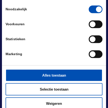
Toestemmingsselectie
Noodzakelijk
Voorkeuren
Statistieken
Marketing
Alles toestaan
BEZOEKADRES
Selectie toestaan
Laan van Nieuw Oost-Indië 131-133
2593 BM Den Haag
Weigeren