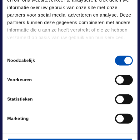
informatie over uw gebruik van onze site met onze
partners voor social media, adverteren en analyse. Deze
partners kunnen deze gegevens combineren met andere
informatie die u aan ze heeft verstrekt of die ze hebben
verzameld op basis van uw gebruik van hun services.
Toestemmingsselectie
Noodzakelijk
BEZOEKADRES
Laan van Nieuw Oost-Indië 131-133
Voorkeuren
2593 BM Den Haag
POSTADRES
Statistieken
Laan van Nieuw Oost-Indië 133 M
2593 BM Den Haag
Marketing
+31 (0) 70 833 1333
info@hollandbio.nl