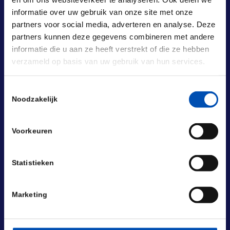
informatie over uw gebruik van onze site met onze
partners voor social media, adverteren en analyse. Deze
partners kunnen deze gegevens combineren met andere
informatie die u aan ze heeft verstrekt of die ze hebben
verzameld op basis van uw gebruik van hun services.
Toestemmingsselectie
Noodzakelijk
BEZOEKADRES
Laan van Nieuw Oost-Indië 131-133
Voorkeuren
2593 BM Den Haag
POSTADRES
Statistieken
Laan van Nieuw Oost-Indië 133 M
2593 BM Den Haag
Marketing
+31 (0) 70 833 1333
info@hollandbio.nl