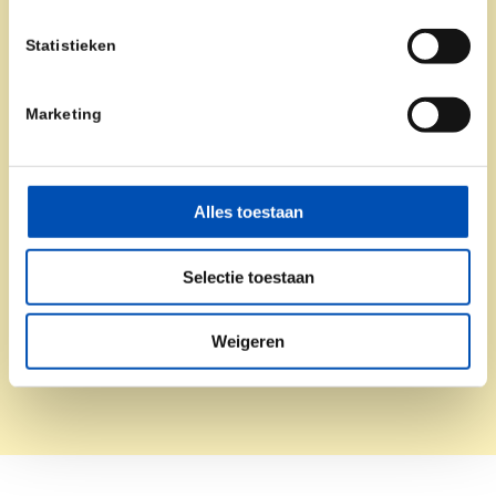
Laat je stem
horen!
Statistieken
Marketing
Meepraten? Laat jouw kennis en ervaring tellen!
Neem contact op en draag bij aan het succes van
de Nederlandse biotech sector.
Alles toestaan
Contact
Word lid!
Selectie toestaan
Weigeren