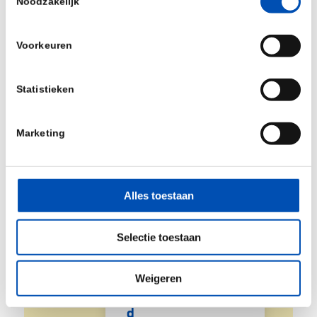
Noodzakelijk
Lees meer
Voorkeuren
Statistieken
Marketing
What?
Welke stappen zetten we?
Alles toestaan
01
Selectie toestaan
Weigeren
Ledenbetrokkenhei
d