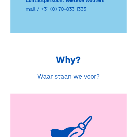
Contactpersoon: Wieteke Wouters
mail
/
+31 (0) 70-833 1333
Why?
Waar staan we voor?