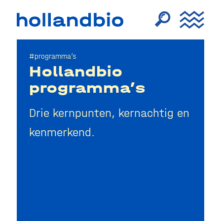
#programma’s
Hollandbio
programma’s
Drie kernpunten, kernachtig en
kenmerkend.