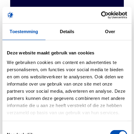
Gezondheid op maat
Toestemming
Details
Over
Deze website maakt gebruik van cookies
We gebruiken cookies om content en advertenties te
Ieder mens is anders. Maar wanneer we
personaliseren, om functies voor social media te bieden
ziek zijn, willen we slechts één ding en
en om ons websiteverkeer te analyseren. Ook delen we
dat is beter worden. Liever nog blijven we
informatie over uw gebruik van onze site met onze
gewoon gezond. Hollandbio bepleit een
partners voor social media, adverteren en analyse. Deze
radicaal nieuwe aanpak binnen de
partners kunnen deze gegevens combineren met andere
gezondheidszorg: een transitie van one
informatie die u aan ze heeft verstrekt of die ze hebben
size fits all naar gezondheid op maat. Dat
verzameld op basis van uw gebruik van hun services.
vergt een forse investering in
vooruitgang.
Toestemmingsselectie