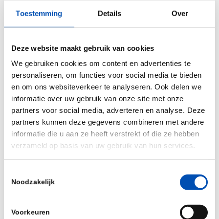
wetsvoorstel dat al in het officiële
Toestemming
Details
Over
goedkeuringstraject zit) waarmee het
wetsvoorstel een vermogenswinstbelasting
Deze website maakt gebruik van cookies
wordt.
We gebruiken cookies om content en advertenties te
personaliseren, om functies voor social media te bieden
Hollandbio maakt zich in de tussentijd hard voor
en om ons websiteverkeer te analyseren. Ook delen we
een box 3-herziening die bedrijvigheid stimuleert
informatie over uw gebruik van onze site met onze
en eerlijk belasting heft en waarvan definities van
partners voor social media, adverteren en analyse. Deze
start- en scale-ups passen bij de karakteristieken
partners kunnen deze gegevens combineren met andere
van biotechbedrijven die van nature risicovol zijn,
informatie die u aan ze heeft verstrekt of die ze hebben
verzameld op basis van uw gebruik van hun services.
met lange ontwikkeltijden en een hoge vraag naar
kapitaal en kennis.
Toestemmingsselectie
Noodzakelijk
/
Voorkeuren