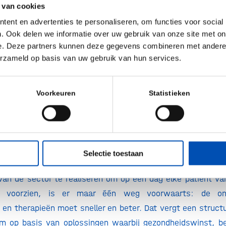
n. En intussen werkt onze achterban onverminderd
 van cookies
 voor al die mensen die nog staan te springen om een beh
ent en advertenties te personaliseren, om functies voor social
al pleiten voor meer budget voor geneesmiddelen, in pla
. Ook delen we informatie over uw gebruik van onze site met on
e. Deze partners kunnen deze gegevens combineren met andere i
at de uitgaven stabiel zijn.
erzameld op basis van uw gebruik van hun services.
 aan de hand? Jazeker wel. Het ontwikkelen van geneesmidd
 te tijdrovend. Illustratief hiervoor is dat bedrijven were
Voorkeuren
Statistieken
ljard dollar in de ontwikkeling van nieuwe geneesmiddelen
pover: jaarlijks worden tussen de 25 en 50 nieuwe 
 Die paar successen moeten investeerders verleiden om s
bedragen de sector in te pompen. Zodat de innovatiemo
Selectie toestaan
jkt een onhoudbaar systeem.
an de sector te realiseren om op een dag elke patiënt va
e voorzien, is er maar één weg voorwaarts: de on
en therapieën moet sneller en beter. Dat vergt een struct
m op basis van oplossingen waarbij gezondheidswinst, be