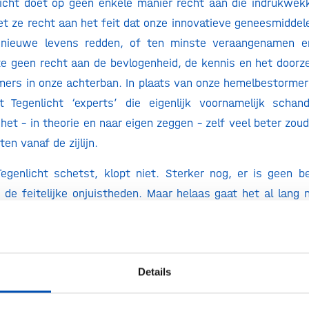
licht doet op geen enkele manier recht aan die indrukwek
et ze recht aan het feit dat onze innovatieve geneesmiddel
nieuwe levens redden, of ten minste veraangenamen e
ze geen recht aan de bevlogenheid, de kennis en het door
ers in onze achterban. In plaats van onze hemelbestorme
st Tegenlicht ‘experts’ die eigenlijk voornamelijk scha
 het – in theorie en naar eigen zeggen – zelf veel beter zou
en vanaf de zijlijn.
egenlicht schetst, klopt niet. Sterker nog, er is geen 
de feitelijke onjuistheden. Maar helaas gaat het al lang
land kan de nieuwe innovaties nog steeds betalen. D
 zijn al jarenlang stabiel en bedragen om en nabij de 8
eder jaar verlopen patenten van geneesmiddelen, waarna de
Details
ntie optreedt en de prijs van diezelfde geneesmiddel
iënten hebben tot in lengte van dagen baat van betaalb