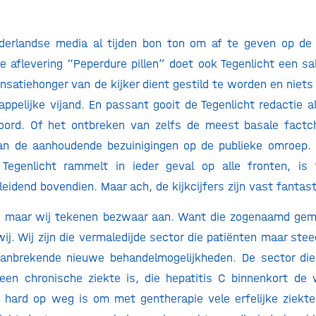
ederlandse media al tijden bon ton om af te geven op de
de aflevering “Peperdure pillen” doet ook Tegenlicht een sal
nsatiehonger van de kijker dient gestild te worden en niets
pelijke vijand. En passant gooit de Tegenlicht redactie all
boord. Of het ontbreken van zelfs de meest basale fact
van de aanhoudende bezuinigingen op de publieke omroep.
 Tegenlicht rammelt in ieder geval op alle fronten, i
leidend bovendien. Maar ach, de kijkcijfers zijn vast fantas
, maar wij tekenen bezwaar aan. Want die zogenaamd gem
 wij. Wij zijn die vermaledijde sector die patiënten maar stee
anbrekende nieuwe behandelmogelijkheden. De sector die
een chronische ziekte is, die hepatitis C binnenkort de 
 hard op weg is om met gentherapie vele erfelijke ziekte