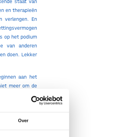
kende staat van
en en therapieën
n verlengen. En
zettingsvermogen
rs op het podium
nde van anderen
den doen. Lekker
beginnen aan het
 niet meer om de
e uitgaven aan
% van de totale
 markt zijn werk
Over
en keldert. Het
are, effectieve