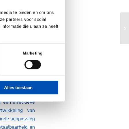
 hard door aan
andeling. Laten
 media te bieden en om ons
ats van tevreden
ze partners voor social
Bi
nformatie die u aan ze heeft
No
elen is te duur,
ldwijd jaarlijks
Marketing
 investeren. Het
geneesmiddelen
teeds maar weer
tor kan blijven
Alles toestaan
n een effectieve
twikkeling van
urele aanpassing
taalbaarheid en