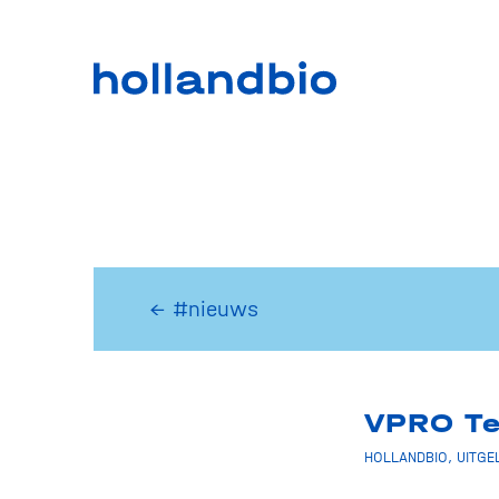
← #nieuws
VPRO Teg
HOLLANDBIO
,
UITGE