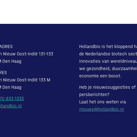
ADRES
Hollandbio is het kloppend h
n Nieuw Oost-Indië 131-133
de Nederlandse biotech sect
M Den Haag
innovaties van wereldnivea
we gezondheid, duurzaamhe
RES
economie een boost.
n Nieuw Oost-Indië 133 M
M Den Haag
Heb je nieuwssuggesties of
persberichten?
 70 833 1333
Laat het ons weten via
llandbio.nl
nieuws@hollandbio.nl