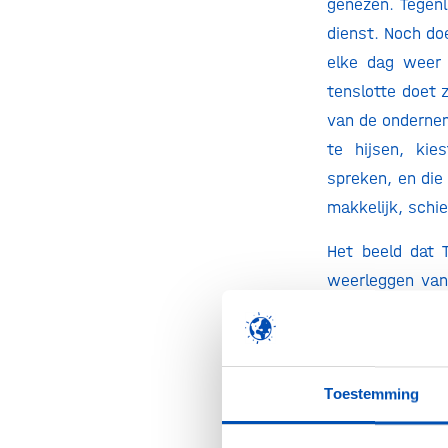
genezen. Tegen
dienst. Noch do
elke dag weer 
tenslotte doet 
van de ondernem
te hijsen, kie
spreken, en die
makkelijk, schiet
Het beeld dat T
weerleggen van 
feiten. Neder
geneesmiddelen
zorguitgaven. I
Toestemming
doet, concurre
resultaat: pat