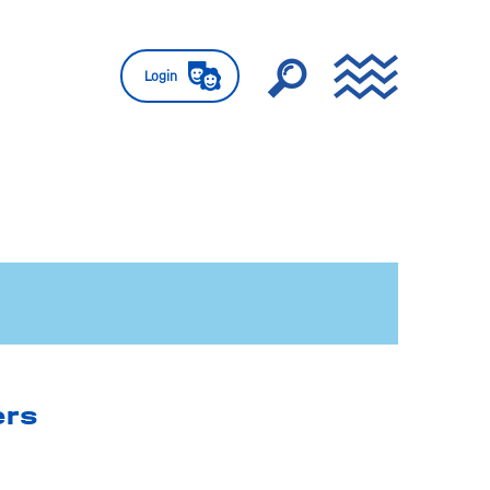
Login
ers