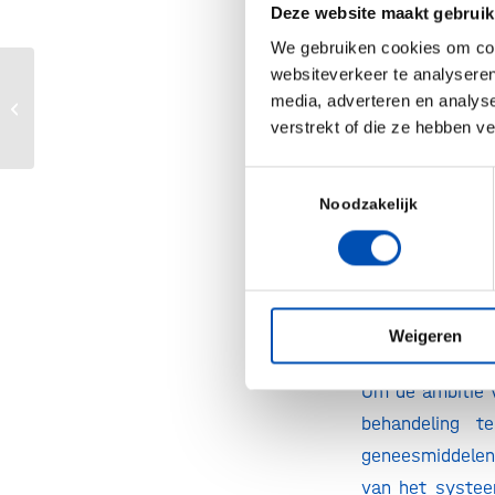
geneesmiddele
Deze website maakt gebruik
geneesmiddelen
We gebruiken cookies om cont
we dan ook voor
websiteverkeer te analyseren
European biotech funding on track
media, adverteren en analys
te constateren d
for record year
verstrekt of die ze hebben v
Is er dan niets
Toestemmingsselectie
te risicovol en
Noodzakelijk
ongeveer 150 mi
resultaat is 
geregistreerd.
astronomische 
Weigeren
draaien. Dat li
Om de ambitie v
behandeling t
geneesmiddelen 
van het systee