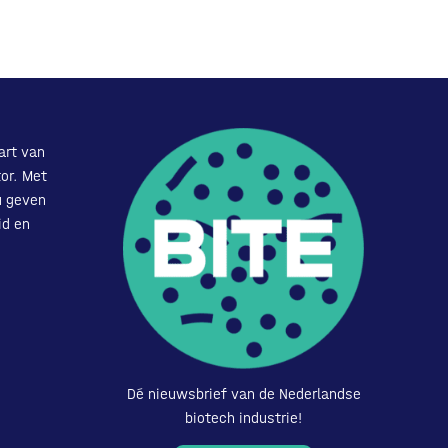
art van
or. Met
u geven
id en
Dé nieuwsbrief van de Nederlandse
biotech industrie!