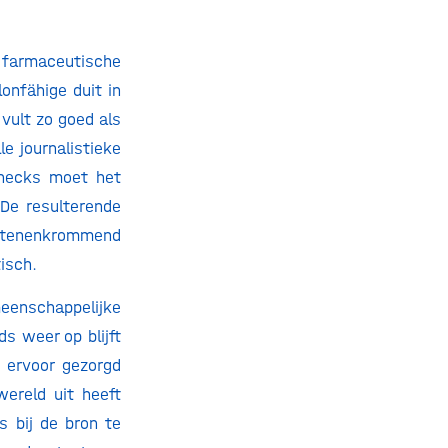
 farmaceutische
onfähige duit in
 vult zo goed als
e journalistieke
checks moet het
 De resulterende
s tenenkrommend
tisch.
eenschappelijke
ds weer op blijft
 ervoor gezorgd
wereld uit heeft
s bij de bron te