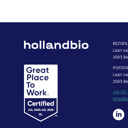
BEZOEK
Laan va
2593 B
POSTAD
Laan va
2593 B
+31 (0)
info@ho