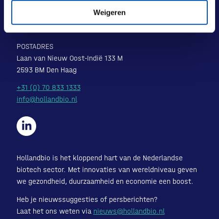
BEZOEKADRES
Weigeren
Laan van Nieuw Oost-Indië 131-133
2593 BM Den Haag
POSTADRES
Laan van Nieuw Oost-Indië 133 M
2593 BM Den Haag
+31 (0) 70 833 1333
info@hollandbio.nl
Hollandbio is het kloppend hart van de Nederlandse
biotech sector. Met innovaties van wereldniveau geven
we gezondheid, duurzaamheid en economie een boost.
Heb je nieuwssuggesties of persberichten?
Laat het ons weten via
nieuws@hollandbio.nl