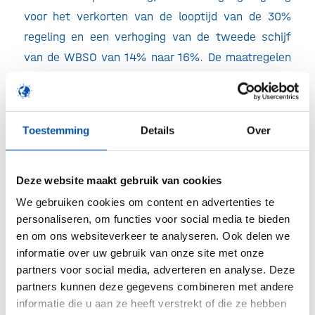
voor het verkorten van de looptijd van de 30%
regeling en een verhoging van de tweede schijf
van de WBSO van 14% naar 16%. De maatregelen
zijn een mooie impuls voor het innovatieve MKB en
verstevigen de positie van Nederland als
aantrekkelijk vestigingsland.
Lees hier de hele
Toestemming
Details
Over
kamerbrief met de aangekondigde maatregelen.
Deze website maakt gebruik van cookies
/
We gebruiken cookies om content en advertenties te
personaliseren, om functies voor social media te bieden
Deel dit stuk
en om ons websiteverkeer te analyseren. Ook delen we
informatie over uw gebruik van onze site met onze
partners voor social media, adverteren en analyse. Deze
partners kunnen deze gegevens combineren met andere
informatie die u aan ze heeft verstrekt of die ze hebben