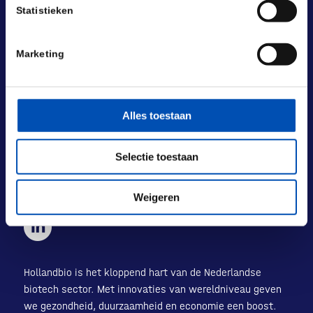
Statistieken
BEZOEKADRES
Marketing
Laan van Nieuw Oost-Indië 131-133
2593 BM Den Haag
POSTADRES
Alles toestaan
Laan van Nieuw Oost-Indië 133 M
2593 BM Den Haag
Selectie toestaan
+31 (0) 70 833 1333
info@hollandbio.nl
Weigeren
Hollandbio is het kloppend hart van de Nederlandse
biotech sector. Met innovaties van wereldniveau geven
we gezondheid, duurzaamheid en economie een boost.