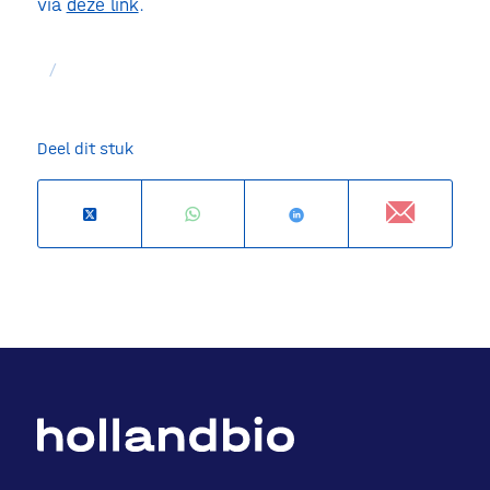
via
deze link
.
/
Deel dit stuk