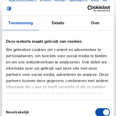
teruglopende toegankelijkheid van nieuwe
geneesmiddelen en zei dat hij de beleidsretoriek
over het stimuleren van innovatie niet terugziet in
Toestemming
Details
Over
de beperkte toegang in de praktijk. Hij vroeg in
het bijzonder nog naar de moreel-ethische
Deze website maakt gebruik van cookies
grondslagen van het huidige pakketbeheer, naast
We gebruiken cookies om content en advertenties te
de, in zijn woorden, kille QALY’s waar nu mee
personaliseren, om functies voor social media te bieden
wordt gerekend. Corrie van Brenk (50PLUS) brak
en om ons websiteverkeer te analyseren. Ook delen we
nog een lans voor bredere vergoeding van
informatie over uw gebruik van onze site met onze
partners voor social media, adverteren en analyse. Deze
gordelroosvaccinatie voor ouderen.
partners kunnen deze gegevens combineren met andere
Gezondheid op maat als oplossing
informatie die u aan ze heeft verstrekt of die ze hebben
verzameld op basis van uw gebruik van hun services.
Minister Hermans erkende het belang van snelle
toegang maar benadrukte ook, in lijn met eerdere
Toestemmingsselectie
uitingen van haar ministerie, dat er goed bewijs
Noodzakelijk