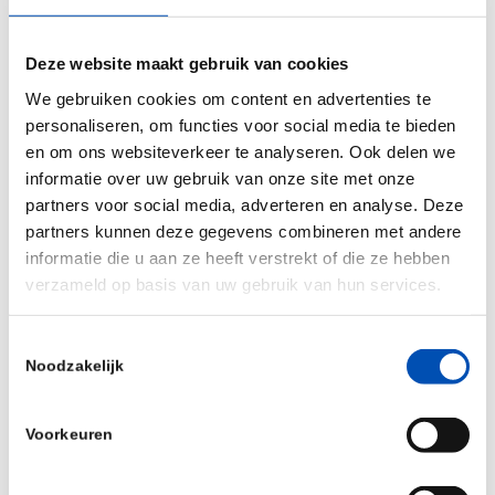
Het Zorginstituut gaat zijn boekje echter steeds
verder te buiten om die zwarte piet kwijt te
Deze website maakt gebruik van cookies
spelen. Na het in de media wegzetten van
We gebruiken cookies om content en advertenties te
geneesmiddelenontwikkelaars als misdadige
personaliseren, om functies voor social media te bieden
chanteurs en het achteloos terzijde schuiven van
en om ons websiteverkeer te analyseren. Ook delen we
onze argumenten als fake news, voegt het
informatie over uw gebruik van onze site met onze
Zorginstituut nu politieke framing en selectief
partners voor social media, adverteren en analyse. Deze
partners kunnen deze gegevens combineren met andere
winkelen uit onderzoeksconclusies aan zijn
informatie die u aan ze heeft verstrekt of die ze hebben
wapenfeiten toe. En dat is een gerenommeerd en
verzameld op basis van uw gebruik van hun services.
onafhankelijk overheidsinstituut onwaardig.
Toestemmingsselectie
Het moet anders. Laten we onze tijd besteden
Noodzakelijk
aan het realiseren van oplossingen die zoden aan
de dijk zetten. Voor patiënten. Op basis van
Voorkeuren
feiten, met respect voor de weerbarstigheid en
complexiteit van de werkelijkheid. Om de