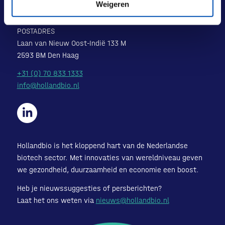
Laan van Nieuw Oost-Indië 131-133
Weigeren
2593 BM Den Haag
POSTADRES
Laan van Nieuw Oost-Indië 133 M
2593 BM Den Haag
+31 (0) 70 833 1333
info@hollandbio.nl
Hollandbio is het kloppend hart van de Nederlandse
biotech sector. Met innovaties van wereldniveau geven
we gezondheid, duurzaamheid en economie een boost.
Heb je nieuwssuggesties of persberichten?
Laat het ons weten via
nieuws@hollandbio.nl