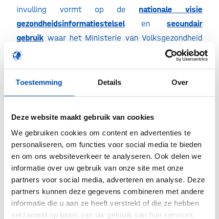
invulling vormt op de
nationale visie
gezondheidsinformatiestelsel
en
secundair
gebruik
waar het Ministerie van Volksgezondheid
de afgelopen maand mee kwam. Wij zeggen in lijn
met al deze publicaties: nu niet meer dromen en
denken, maar doen!
Toestemming
Details
Over
/
Deze website maakt gebruik van cookies
We gebruiken cookies om content en advertenties te
personaliseren, om functies voor social media te bieden
Deel dit stuk
en om ons websiteverkeer te analyseren. Ook delen we
informatie over uw gebruik van onze site met onze
partners voor social media, adverteren en analyse. Deze
partners kunnen deze gegevens combineren met andere
informatie die u aan ze heeft verstrekt of die ze hebben
verzameld op basis van uw gebruik van hun services.