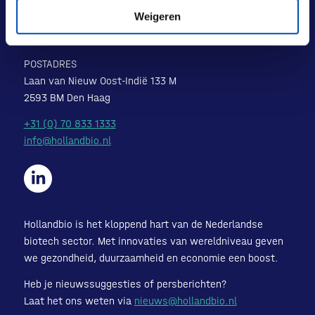
BEZOEKADRES
Weigeren
Laan van Nieuw Oost-Indië 131-133
2593 BM Den Haag
POSTADRES
Laan van Nieuw Oost-Indië 133 M
2593 BM Den Haag
+31 (0) 70 833 1333
info@hollandbio.nl
Hollandbio is het kloppend hart van de Nederlandse
biotech sector. Met innovaties van wereldniveau geven
we gezondheid, duurzaamheid en economie een boost.
Heb je nieuwssuggesties of persberichten?
Laat het ons weten via
nieuws@hollandbio.nl