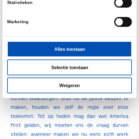
Statistieken
om te floreren. Nederland is groot geworden door
te doen, niet door af te wachten. Dit is het
Marketing
moment om vooruitgang te blijven omarmen:
investeren in slimme oplossingen, bouwen op
onze kracht en ruimte geven aan knappe koppen.
Alles toestaan
Zo blijven we onafhankelijk van landen zoals China
en Rusland, en zijn we niet afhankelijk van de
Selectie toestaan
grillen van vijandige leiders met autocratische
trekken in landen waarvan het onzeker is of ze in
Weigeren
de toekomst nog hun democratische rechtsstaat
kunnen waarborgen. Door nu de juiste keuzes te
maken, houden we zelf de regie over onze
toekomst. Tot op heden mag dan wel America
first gelden, wij moeten ons de vraag durven
stellen: wanneer maken we nu eens echt werk