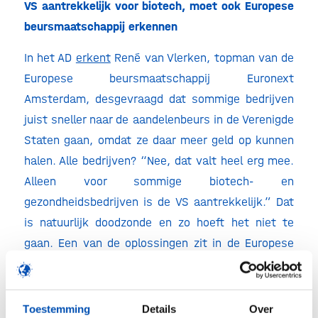
VS aantrekkelijk voor biotech, moet ook Europese
beursmaatschappij erkennen
In het AD
erkent
René van Vlerken, topman van de
Europese beursmaatschappij Euronext
Amsterdam, desgevraagd dat sommige bedrijven
juist sneller naar de aandelenbeurs in de Verenigde
Staten gaan, omdat ze daar meer geld op kunnen
halen. Alle bedrijven? “Nee, dat valt heel erg mee.
Alleen voor sommige biotech- en
gezondheidsbedrijven is de VS aantrekkelijk.” Dat
is natuurlijk doodzonde en zo hoeft het niet te
gaan. Een van de oplossingen zit in de Europese
kapitaalmarktunie, waar het Draghi-rapport
twee
jaar geleden alweer op aandrong
. Daar ziet de
topman ook wel brood in, net als in betere
Toestemming
Details
Over