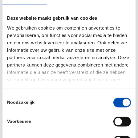
begeleiding: “We moeten bedrijven door de hele
financieringscyclus begeleiden. Een
Deze website maakt gebruik van cookies
goedwerkende kapitaalmarkt is essentieel voor
We gebruiken cookies om content en advertenties te
een aantrekkelijk ondernemingsklimaat. Als je het
personaliseren, om functies voor social media te bieden
bedrijfsleven als pinautomaat gebruikt,
en om ons websiteverkeer te analyseren. Ook delen we
verslechter je het vestigingsklimaat.” Toch ziet
informatie over uw gebruik van onze site met onze
hollandbio dat er meer nodig is. Nederlandse
partners voor social media, adverteren en analyse. Deze
partners kunnen deze gegevens combineren met andere
bedrijven kiezen vooral voor de VS vanwege hun
informatie die u aan ze heeft verstrekt of die ze hebben
hogere risicobereidheid, investeerders met
verzameld op basis van uw gebruik van hun services.
diepere zakken en meer kennis rondom biotech.
Meer dan wat extra geld en een schouderklopje
Toestemmingsselectie
dus.
Noodzakelijk
Wanneer nu eens echt Euro next?
Voorkeuren
Willen we een ijzersterk innovatieklimaat, dan is
het essentieel om biotech nu de ruimte te geven