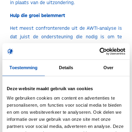
in plaats van de uitzondering.
Hulp die groei belemmert
Het meest confronterende uit de AWTI-analyse is
dat juist de ondersteuning die nodig is om te
starten, groei later vaak belemmert. Afspraken
met kennisinstellingen, regionale voorwaarden of
institutionele structuren zijn logisch vanuit hun
Toestemming
Details
Over
eigen perspectief, maar maken opschalen en het
aantrekken van internationaal kapitaal lastiger.
Het systeem optimaliseert voor de start, maar
Deze website maakt gebruik van cookies
verliest de finish uit het oog.
We gebruiken cookies om content en advertenties te
personaliseren, om functies voor social media te bieden
Tijd voor keuzes: maak doorgroei leidend
en om ons websiteverkeer te analyseren. Ook delen we
informatie over uw gebruik van onze site met onze
De boodschap van het AWTI is helder: maak
partners voor social media, adverteren en analyse. Deze
doorgroei en maatschappelijke impact leidend in