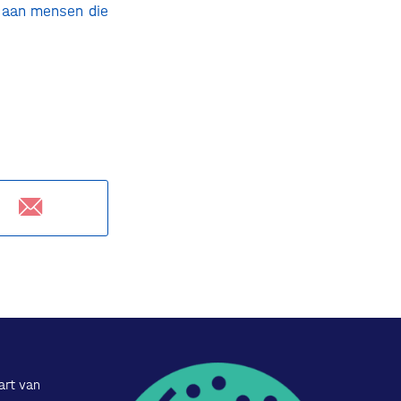
t aan mensen die
art van