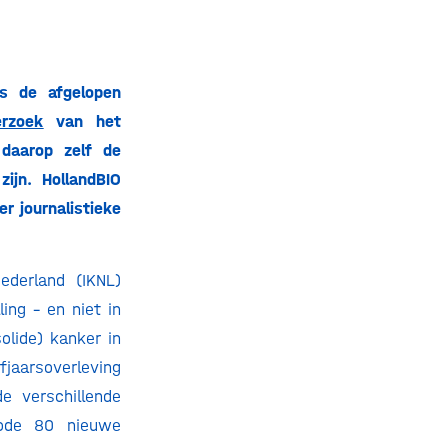
is de afgelopen
erzoek
van het
 daarop zelf de
ijn. HollandBIO
r journalistieke
ederland (IKNL)
ng – en niet in
olide) kanker in
jaarsoverleving
e verschillende
iode 80 nieuwe