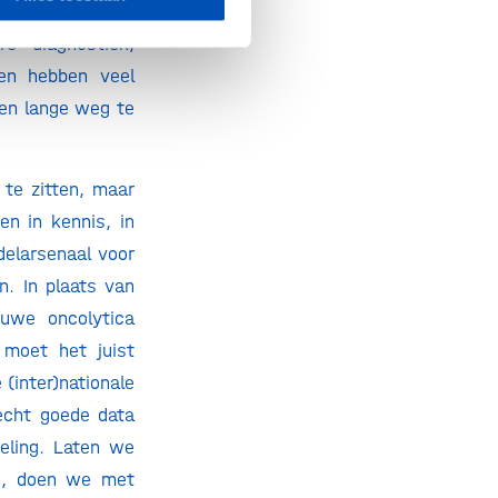
en veelheid aan
re diagnostiek,
en hebben veel
een lange weg te
 te zitten, maar
n in kennis, in
delarsenaal voor
n. In plaats van
euwe oncolytica
 moet het juist
 (inter)nationale
 echt goede data
eling. Laten we
en, doen we met