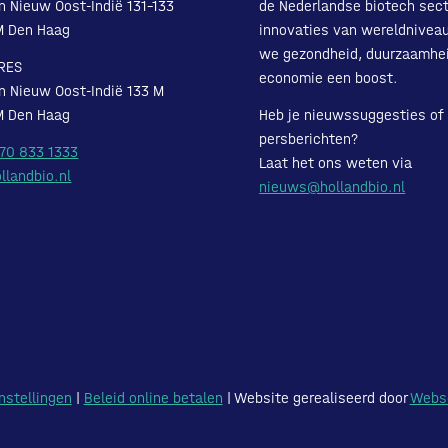
n Nieuw Oost-Indië 131-133
de Nederlandse biotech sect
M Den Haag
innovaties van wereldnivea
we gezondheid, duurzaamhe
RES
economie een boost.
n Nieuw Oost-Indië 133 M
M Den Haag
Heb je nieuwssuggesties of
persberichten?
 70 833 1333
Laat het ons weten via
llandbio.nl
nieuws@hollandbio.nl
nstellingen
|
Beleid online betalen
| Website gerealiseerd door
Webs