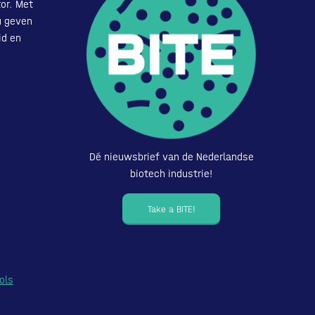
or. Met
u geven
id en
Dé nieuwsbrief van de Nederlandse
biotech industrie!
Take a BITE!
ols