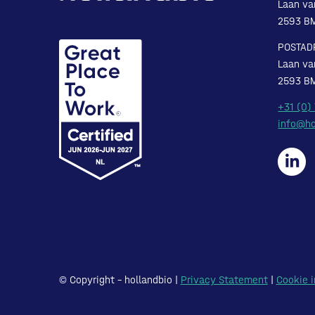
Laan va
2593 B
POSTAD
Laan va
2593 B
+31 (0)
info@ho
© Copyright – hollandbio |
Privacy Statement
|
Cookie i