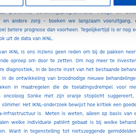
de goede weg, toch? Zo is het ook met kanker. Dankzij e
ls preventie, screeningsprogramma’s, vroege en bete
n en andere zorg – boeken we langzaam vooruitgang, 
eel betere prognose dan voorheen. Tegelijkertijd is er nog 
ook uit de data van IKNL.
an IKNL is ons inziens geen reden om bij de pakken neer
gende oproep om door te zetten. Om nog meer te investere
re diagnostiek, in de beste inzet van het bestaande behan
n in de ontwikkeling van broodnodige nieuwe behandelinge
eken in maatregelen die de toelatingsdrempel voor ni
s oncoloog Sonke met zijn oranje stoplicht suggereert,
n slimmer. Het IKNL-onderzoek bewijst hoe kritiek een goede
-infrastructuur is. Meten is weten, alleen op basis van
len welke individuele patiënt gebaat is bij welke behand
n. Want in tegenstelling tot nietszeggende gemiddeld