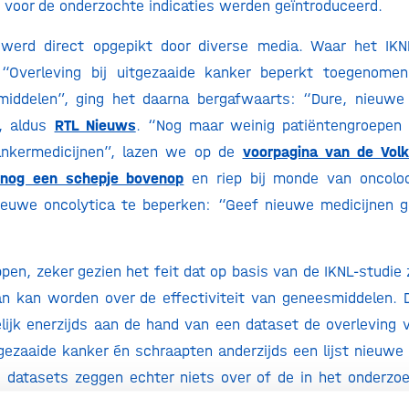
voor de onderzochte indicaties werden geïntroduceerd.
werd direct opgepikt door diverse media. Waar het IK
 “Overleving bij uitgezaaide kanker beperkt toegenomen
iddelen”, ging het daarna bergafwaarts: “Dure, nieuwe 
”, aldus
RTL Nieuws
. “Nog maar weinig patiëntengroepen 
nkermedicijnen”, lazen we op de
voorpagina van de Volk
 nog een schepje bovenop
en riep bij monde van oncolo
ieuwe oncolytica te beperken: “Geef nieuwe medicijnen g
en, zeker gezien het feit dat op basis van de IKNL-studie 
an kan worden over de effectiviteit van geneesmiddelen. 
ijk enerzijds aan de hand van een dataset de overleving 
gezaaide kanker én schraapten anderzijds een lijst nieuw
de datasets zeggen echter niets over of de in het onderzo
ndeld zijn met die nieuwe geneesmiddelen – laat staan 