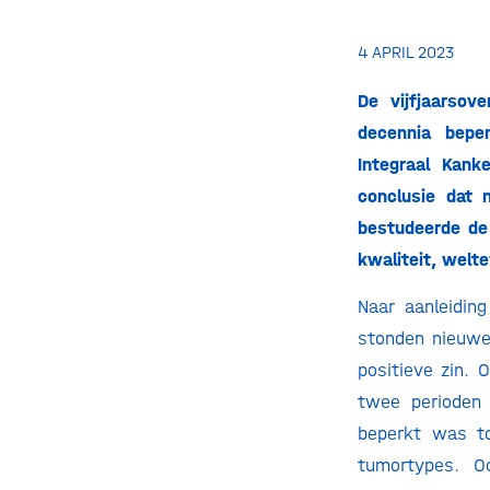
4 APRIL 2023
De vijfjaarsov
decennia bepe
Integraal Kank
conclusie dat 
bestudeerde de 
kwaliteit, welt
Naar aanleidin
stonden nieuwe
positieve zin. 
twee perioden 
beperkt was to
tumortypes. O