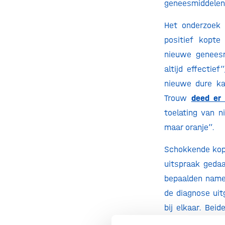
geneesmiddelen 
Het onderzoek 
positief kopte
nieuwe geneesm
altijd effectief
nieuwe dure ka
Trouw
deed er
toelating van n
maar oranje”.
Schokkende kopp
uitspraak geda
bepaalden namel
de diagnose uit
bij elkaar. Bei
patiënten beha