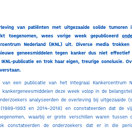
erleving van patiënten met uitgezaaide solide tumoren 
rkt toegenomen, wees vorige week gepubliceerd
ond
ercentrum Nederland (IKNL) uit. Diverse media trokken
nieuwe geneesmiddelen tegen kanker dus niet effectief z
IKNL-publicatie en trok haar eigen, treurige conclusie. Ove
everstaan.
g van een publicatie van het Integraal Kankercentrum N
 kankergeneesmiddelen deze week volop in de belangstelli
Onderzoekers analyseerden de overleving bij uitgezaaide (s
(1989-1993 en 2014-2018) en constateerden dat de vijf
egenomen, waarbij er grote verschillen waren tussen d
ok constateerden de onderzoekers dat er in die per