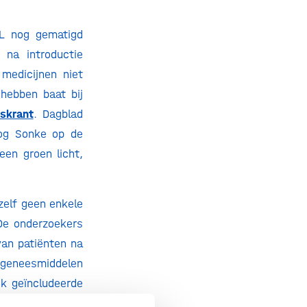
NL nog gematigd
 na introductie
medicijnen niet
hebben baat bij
skrant
. Dagblad
og Sonke op de
een groen licht,
zelf geen enkele
De onderzoekers
van patiënten na
e geneesmiddelen
ek geïncludeerde
of ze de juiste