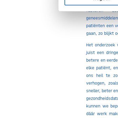
Dan ben je op 
factoren – zoa
geneesmiddele
patiënten een v
gaan, zo blijkt 
Het onderzoek v
juist een drin
betere en eerde
elke patiënt, e
ons heil te zo
verhogen, zoal
sneller, beter e
gezondheidsdata
kunnen we bepa
dáár werk make