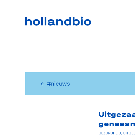
← #nieuws
Uitgeza
geneesm
GEZONDHEID
,
UITGE