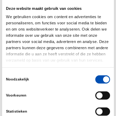
Deze website maakt gebruik van cookies
Het is een idioot gegeven: terwijl iedereen de
We gebruiken cookies om content en advertenties te
modernisering
Geen Verstandige Stap
vindt,
personaliseren, om functies voor social media te bieden
dendert de trein gewoon verder. Alleen de Tweede
en om ons websiteverkeer te analyseren. Ook delen we
Kamer kan tijdens de aankomende
informatie over uw gebruik van onze site met onze
begrotingsbehandeling nog aan de noodrem gaan
partners voor social media, adverteren en analyse. Deze
hangen. In de coronapandemie hebben we bij
partners kunnen deze gegevens combineren met andere
informatie die u aan ze heeft verstrekt of die ze hebben
uitstek geleerd hoe allesbepalend context is voor
verzameld op basis van uw gebruik van hun services.
wat verstandig en effectief beleid is. Dat
voortschrijdend inzicht een teken van wijsheid is.
Toestemmingsselectie
En dat politici en bestuurders die het beste met
Noodzakelijk
ons burgers voorhebben, bij een veranderde
context juist koers durven wijzigen. Of, zoals
Voorkeuren
politicus Eric van der Burg in
de terugblik
op de
Volkskrant serie 180 graden zei: “Wie nooit van
Statistieken
standpunt verandert, denkt niet na”. Begin juli