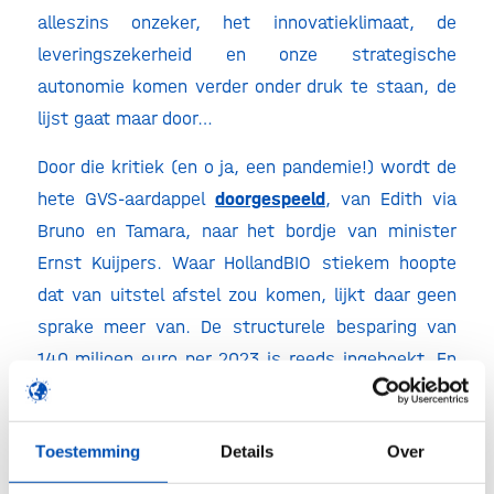
alleszins onzeker, het innovatieklimaat, de
leveringszekerheid en onze strategische
autonomie komen verder onder druk te staan, de
lijst gaat maar door…
Door die kritiek (en o ja, een pandemie!) wordt de
hete GVS-aardappel
doorgespeeld
, van Edith via
Bruno en Tamara, naar het bordje van minister
Ernst Kuijpers. Waar HollandBIO stiekem hoopte
dat van uitstel afstel zou komen, lijkt daar geen
sprake meer van. De structurele besparing van
140 miljoen euro per 2023 is reeds ingeboekt. En
ondanks het recente negatieve advies van het
Adviescollege Toetsing Regeldruk
, moet het er
Toestemming
Details
Over
acht jaar na die onschuldige politieke vinkjes dan
toch echt van komen.