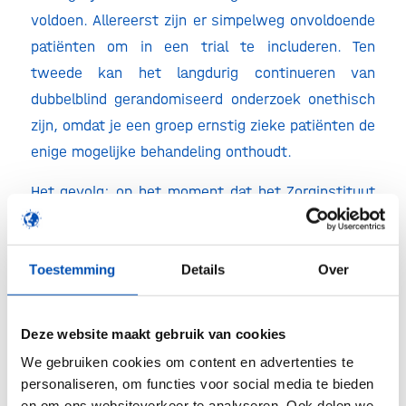
voldoen. Allereerst zijn er simpelweg onvoldoende
patiënten om in een trial te includeren. Ten
tweede kan het langdurig continueren van
dubbelblind gerandomiseerd onderzoek onethisch
zijn, omdat je een groep ernstig zieke patiënten de
enige mogelijke behandeling onthoudt.
Het gevolg: op het moment dat het Zorginstituut
zo’n geneesmiddel met GRADE beoordeelt aan de
hand van de criteria van het verzekerd pakket,
krijgt de onderliggende dataset het stempel ‘niet
Toestemming
Details
Over
robuust’. Dit stempel werkt negatief door in de
hele beoordeling, zowel voor het vaststellen van
Deze website maakt gebruik van cookies
de therapeutische waarde als voor
We gebruiken cookies om content en advertenties te
kosteneffectiviteit. Na het jarenlange, kostbare
personaliseren, om functies voor social media te bieden
en risicovolle ontwikkelingstraject van een
en om ons websiteverkeer te analyseren. Ook delen we