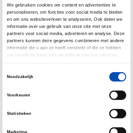
We gebruiken cookies om content en advertenties te
onzeker blok aan het been van de biotech
personaliseren, om functies voor social media te bieden
bedrijven die de culturen ontwikkelen, voor
en om ons websiteverkeer te analyseren. Ook delen we
voedselverwerkers en supermarkten. Overigens
informatie over uw gebruik van onze site met onze
zonder toegevoegde waarde voor de
partners voor social media, adverteren en analyse. Deze
partners kunnen deze gegevens combineren met andere
voedselveiligheid, die immers ook geborgd is
informatie die u aan ze heeft verstrekt of die ze hebben
binnen de Algemene Levensmiddelenverordening.
verzameld op basis van uw gebruik van hun services.
Zolang de Europese discussie voortduurt, kiest
Toestemmingsselectie
Nederland – alle biotech ambities ten spijt – voor
Noodzakelijk
een actief handhavingsbeleid. Dat houdt grofweg
in dat wanneer de NVWA in de supermarkt een
Voorkeuren
haring, of een bakje filet americain aantreft met
een microbiële cultuur zonder E-nummer, het de
Statistieken
schappen uit en hup de prullenbak in moet. Krom
genoeg mag de korter houdbare, en voor
schadelijke infecties gevoelige evenknie gewoon
Marketing