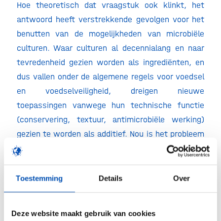
Hoe theoretisch dat vraagstuk ook klinkt, het
antwoord heeft verstrekkende gevolgen voor het
benutten van de mogelijkheden van microbiële
culturen. Waar culturen al decennialang en naar
tevredenheid gezien worden als ingrediënten, en
dus vallen onder de algemene regels voor voedsel
en voedselveiligheid, dreigen nieuwe
toepassingen vanwege hun technische functie
(conservering, textuur, antimicrobiële werking)
gezien te worden als additief. Nou is het probleem
dat die route, de additievenregeling, nooit bedacht
is met bacteriën, of een mix van bacteriën, in het
achterhoofd, maar voor chemische toevoegingen
Toestemming
Details
Over
met vaak een enkele functie. Daardoor sluit deze
totaal niet aan bij de levende organismen, en
Deze website maakt gebruik van cookies
vormt het een zeer vertragend, kostbaar en