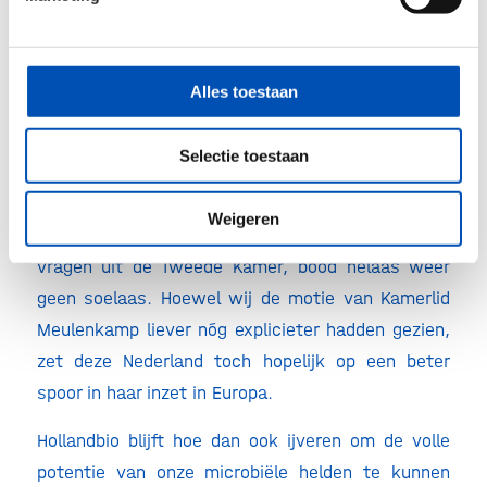
blijven liggen.
Het is een typisch biotech probleem: de overheid
Alles toestaan
trapt tegelijkertijd op het gaspedaal en de rem, en
maakt geen enkele haast om de resulterende
Selectie toestaan
stilstand te doorbereken. De inzet van Nederland,
zoals
recent nog toegelicht
door minister Hermans
Weigeren
van Volksgezondheid, Welzijn en Sport (VWS) na
vragen uit de Tweede Kamer, bood helaas wéér
geen soelaas. Hoewel wij de motie van Kamerlid
Meulenkamp liever nóg explicieter hadden gezien,
zet deze Nederland toch hopelijk op een beter
spoor in haar inzet in Europa.
Hollandbio blijft hoe dan ook ijveren om de volle
potentie van onze microbiële helden te kunnen