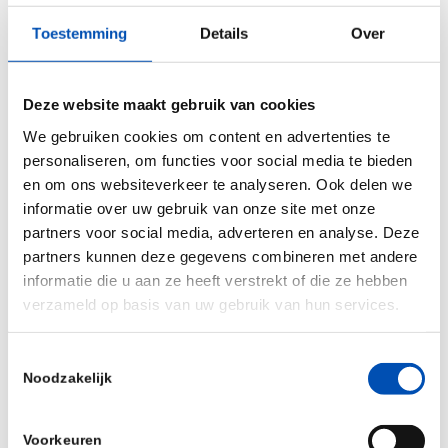
voorkomen dat
bedrijven hetzelfde doen
en zich
Toestemming
Details
Over
buiten Nederland te vestigen. Want daardoor
wordt de bezuiniging van vandaag de totaal
verloren inkomstenbelasting, werkgelegenheid en
Deze website maakt gebruik van cookies
winstbelasting van morgen.
We gebruiken cookies om content en advertenties te
personaliseren, om functies voor social media te bieden
Om toch voorop te blijven lopen in innovatie op
en om ons websiteverkeer te analyseren. Ook delen we
gezondheid en duurzaamheid en bedrijven hier te
informatie over uw gebruik van onze site met onze
houden en laten groeien, ligt er wat ons betreft
partners voor social media, adverteren en analyse. Deze
dus een grote opdracht voor een volgend kabinet.
partners kunnen deze gegevens combineren met andere
informatie die u aan ze heeft verstrekt of die ze hebben
Hoe blijven wij als land concurrerend voor het
verzameld op basis van uw gebruik van hun services.
toptalent dat we nodig hebben om deze
innovaties te realiseren?
Toestemmingsselectie
Noodzakelijk
/
Voorkeuren