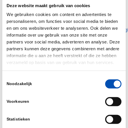
TPI:
Deze website maakt gebruik van cookies
https://www.transitieproefdiervrijeinnovatie.nl/
We gebruiken cookies om content en advertenties te
International pioneer2policymaker conference:
personaliseren, om functies voor social media te bieden
en om ons websiteverkeer te analyseren. Ook delen we
https://www.transitieproefdiervrijeinnovatie.nl/eng
informatie over uw gebruik van onze site met onze
tpi-does-and-supports/international-
partners voor social media, adverteren en analyse. Deze
conference
partners kunnen deze gegevens combineren met andere
informatie die u aan ze heeft verstrekt of die ze hebben
verzameld op basis van uw gebruik van hun services.
/
Toestemmingsselectie
Noodzakelijk
Deel dit stuk
Voorkeuren
Statistieken