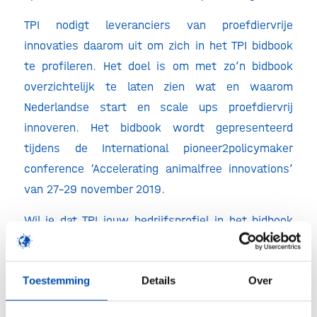
TPI nodigt leveranciers van proefdiervrije
innovaties daarom uit om zich in het TPI bidbook
te profileren. Het doel is om met zo’n bidbook
overzichtelijk te laten zien wat en waarom
Nederlandse start en scale ups proefdiervrij
innoveren. Het bidbook wordt gepresenteerd
tijdens de International pioneer2policymaker
conference ‘Accelerating animalfree innovations’
van 27-29 november 2019.
Wil je dat TPI jouw bedrijfsprofiel in het bidbook
opneemt? Laat het HollandBIO dan uiterlijk 23 juli
weten via
info@hollandbio.nl
.
Toestemming
Details
Over
Meer informatie: