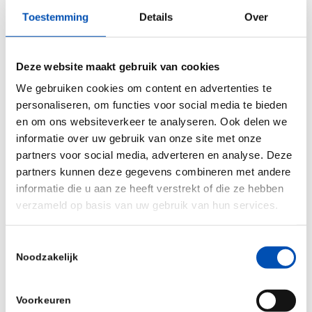
veehouder vermoedt dat het rund tot één van de
Toestemming
Details
Over
zojuist benoemde rassen behoort. Op dit moment
kan Maas-Rijn-IJsselvee nog geen gebruik maken
Deze website maakt gebruik van cookies
van de test, omdat het geen zeldzaam ras
We gebruiken cookies om content en advertenties te
betreft.
personaliseren, om functies voor social media te bieden
en om ons websiteverkeer te analyseren. Ook delen we
Het onderzoek en de DNA-test
informatie over uw gebruik van onze site met onze
partners voor social media, adverteren en analyse. Deze
Voor de ontwikkeling van de DNA-test is DNA
partners kunnen deze gegevens combineren met andere
informatie die u aan ze heeft verstrekt of die ze hebben
gebruikt van bekende raszuivere runderen van de
verzameld op basis van uw gebruik van hun services.
zeldzame Nederlandse runderrassen. Het DNA van
deze runderen is met elkaar vergeleken om te
Toestemmingsselectie
kijken hoe uniek individuen én rassen zijn. Op
Noodzakelijk
basis van dit DNA konden we de verschillende
zeldzame Nederlandse runderrassen van elkaar
Voorkeuren