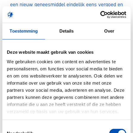
een nieuw geneesmiddel eindelijk eens vergoed en
wel beschikbaar komt. Er zijn legio redenen om
aan te wijzen waarom dit zo lang kan duren.
Bijvoorbeeld doordat weesgeneesmiddelen niet
Toestemming
Details
Over
altijd passen in de bestaande beoordelingskaders,
of omdat bedrijven ervoor kiezen om hun middelen
Deze website maakt gebruik van cookies
eerst in andere landen aan te bieden. Bijvoorbeeld
We gebruiken cookies om content en advertenties te
omdat de markt daar groter is, of de procedure
personaliseren, om functies voor social media te bieden
om tot vergoede toegang te komen sneller, meer
en om ons websiteverkeer te analyseren. Ook delen we
op maat of voorspelbaarder is. En heel soms is
informatie over uw gebruik van onze site met onze
partners voor social media, adverteren en analyse. Deze
het ook zo dat een ziekte zo zeldzaam is dat er
partners kunnen deze gegevens combineren met andere
geen patiënten in Nederland bekend zijn. Dan kan
informatie die u aan ze heeft verstrekt of die ze hebben
een ontwikkelaar er bewust voor kiezen het
verzameld op basis van uw gebruik van hun services.
middel helemaal niet in Nederland te lanceren.
Toestemmingsselectie
Iedereen verdient een weesgeneesmiddel