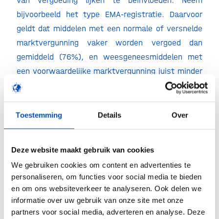
van vergoeding lijken te beïnvloeden. Neem
bijvoorbeeld het type EMA-registratie. Daarvoor
geldt dat middelen met een normale of versnelde
marktvergunning vaker worden vergoed dan
gemiddeld (76%), en weesgeneesmiddelen met
een voorwaardelijke marktvergunning juist minder
vaak worden vergoed dan gemiddeld (32-50%).
Ook de grootte van het bedrijf dat het middel
registreert lijkt invloed te hebben. Middelen
Toestemming
Details
Over
geregistreerd door het MKB ontvangen volgens
ons onderzoek namelijk veel minder vaak
Deze website maakt gebruik van cookies
vergoeding dan middelen geregistreerd door
We gebruiken cookies om content en advertenties te
grotere ondernemingen (33% tegenover 65%).
personaliseren, om functies voor social media te bieden
Daarnaast is in totaal slechts 6% van de
en om ons websiteverkeer te analyseren. Ook delen we
weesgeneesmiddelen opgenomen in dit onderzoek
informatie over uw gebruik van onze site met onze
partners voor social media, adverteren en analyse. Deze
geregistreerd door het MKB. Andere onderzochte