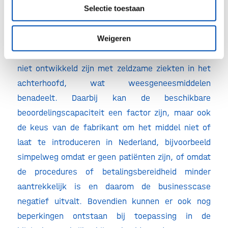
Selectie toestaan
Daarnaast staat mogelijk een suboptimale
aansluiting van Europese registratieroutes op
nationale procedures en eisen een snelle toegang
Weigeren
in de weg, waarbij nationale beoordelingskaders
niet ontwikkeld zijn met zeldzame ziekten in het
achterhoofd, wat weesgeneesmiddelen
benadeelt. Daarbij kan de beschikbare
beoordelingscapaciteit een factor zijn, maar ook
de keus van de fabrikant om het middel niet of
laat te introduceren in Nederland, bijvoorbeeld
simpelweg omdat er geen patiënten zijn, of omdat
de procedures of betalingsbereidheid minder
aantrekkelijk is en daarom de businesscase
negatief uitvalt. Bovendien kunnen er ook nog
beperkingen ontstaan bij toepassing in de