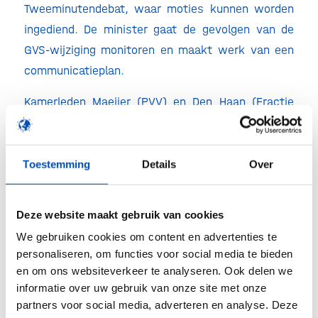
Tweeminutendebat, waar moties kunnen worden
ingediend. De minister gaat de gevolgen van de
GVS-wijziging monitoren en maakt werk van een
communicatieplan.
Kamerleden Maeijer (PVV) en Den Haan (Fractie
Den Haan) riepen daarnaast de minister op goed
te kijken naar manieren om de doorlooptijden van
lab naar patiënt voor geneesmiddelen te
Toestemming
Details
Over
versnellen, bijvoorbeeld door het invoeren van een
model à la Duitsland, of door het Zorginstituut
Deze website maakt gebruik van cookies
kritisch te laten kijken naar het proces. Hierop gaf
We gebruiken cookies om content en advertenties te
de minister aan dat er ook een
personaliseren, om functies voor social media te bieden
verantwoordelijkheid bij fabrikanten ligt om tijdig
en om ons websiteverkeer te analyseren. Ook delen we
complete dossiers aan te leveren. Wel gaat hij het
informatie over uw gebruik van onze site met onze
partners voor social media, adverteren en analyse. Deze
Zorginstituut attenderen op deze opmerking van