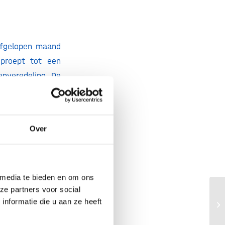
 afgelopen maand
oproept tot een
enveredeling. De
tenschappelijke
n groot, want de
 van moderne
Over
n producten die
tenschappers en
hij leidt tot een
aak zichtbaar te
 media te bieden en om ons
ze partners voor social
ie
hier!
Ge
nformatie die u aan ze heeft
Ka