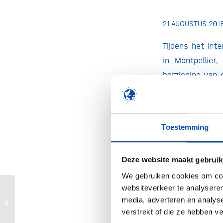
21 AUGUSTUS 201
Tijdens het int
in Montpellier
herziening van 
initiatiefneme
inzichten en aa
uitspraak l
Toestemming
plantenveredel
bijdragen aan 
Deze website maakt gebruik
burgers ondertek
herziening, gee
We gebruiken cookies om cont
websiteverkeer te analyseren
maken. Ook je s
media, adverteren en analys
De code van ons brood
verstrekt of die ze hebben v
/