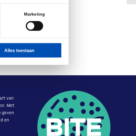
Marketing
Alles toestaan
art van
or. Met
u geven
id en