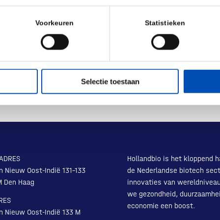
Voorkeuren
Statistieken
Selectie toestaan
ADRES
Hollandbio is het kloppend h
n Nieuw Oost-Indië 131-133
de Nederlandse biotech sect
M Den Haag
innovaties van wereldnivea
we gezondheid, duurzaamhe
RES
economie een boost.
n Nieuw Oost-Indië 133 M