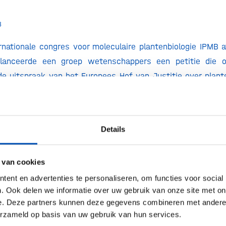
8
ernationale congres voor moleculaire plantenbiologie IPMB
, lanceerde een groep wetenschappers een petitie die 
de uitspraak van het Europees Hof van Justitie over plant
rs vinden dat de uitspraak volledig voorbij gaat aan we
ntoonbare feitelijke onjuistheden bevat. De gevolgen zij
eidt tot een hoge drempel voor het gebruik
Details
ingsmethoden. Dat staat het ontwikkelen van gewassen e
duurzaam en gezondheid voedsel in de weg. Bijna 4.000 we
 van cookies
enden de petitie tot nu toe. En hoewel de kans klein is dat 
ft de petitie een kans om de grote onvrede over de uitspr
ent en advertenties te personaliseren, om functies voor social
. Ook delen we informatie over uw gebruik van onze site met on
teun geven aan dit initiatief? Bekijk en onderteken de petit
e. Deze partners kunnen deze gegevens combineren met andere i
erzameld op basis van uw gebruik van hun services.