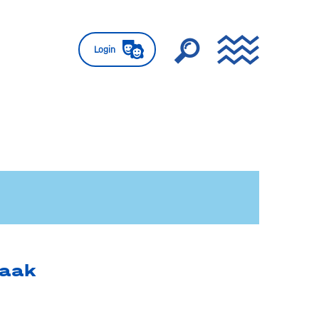
Login
raak