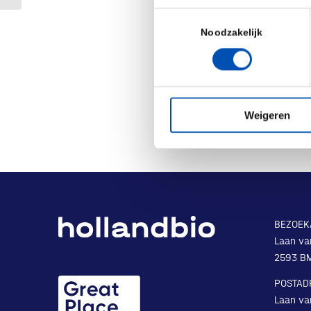
Toestemmingsselectie
Noodzakelijk
Deel dit stuk
Weigeren
BEZOEK
Laan va
2593 B
POSTAD
Laan va