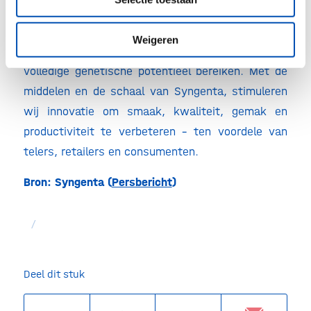
voldoen. Hierbij geeft Syngenta prioriteit aan het
koppelen van technologie en mensen om ervoor te
Weigeren
zorgen dat hoogwaardige groentegewassen hun
volledige genetische potentieel bereiken. Met de
middelen en de schaal van Syngenta, stimuleren
wij innovatie om smaak, kwaliteit, gemak en
productiviteit te verbeteren – ten voordele van
telers, retailers en consumenten.
Bron: Syngenta (
Persbericht
)
/
Deel dit stuk