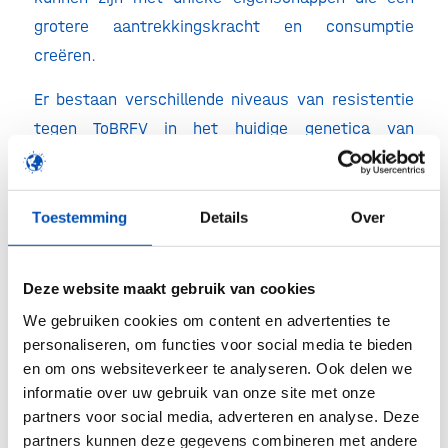
grotere aantrekkingskracht en consumptie
creëren.
Er bestaan verschillende niveaus van resistentie
tegen ToBRFV in het huidige genetica van
Syngenta, maar met moderne technologie heeft
het R & D-team de specifieke genen die verband
houden met de resistentie ontdekt en gericht
Toestemming
Details
Over
ingekruist.
“Met de snelle ontwikkeling en het gebruik van
Deze website maakt gebruik van cookies
moleculaire merkers is Syngenta in staat om snel
We gebruiken cookies om content en advertenties te
personaliseren, om functies voor social media te bieden
gebruik te maken van deze resistentie en in te
en om ons websiteverkeer te analyseren. Ook delen we
zetten in een groot aantal rassen; het verspreiden
informatie over uw gebruik van onze site met onze
van de resistantie in onze genetica. Voordat
partners voor social media, adverteren en analyse. Deze
moleculaire merkers werden gebruikt, kon het tot
partners kunnen deze gegevens combineren met andere