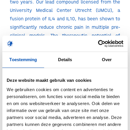
two years. Our lead compound licensed from the
University Medical Center Utrecht (UMCU), a
fusion protein of IL4 and IL10, has been shown to
significantly reduce chronic pain in multiple pre-
clinical models. The therapeutic potential of
fusion proteins that mimic endogenous immune
molecules and are devoid of the typical analgesic
Toestemming
Details
Over
side-effects is substantial in a broad range of
pain indications.”
Deze website maakt gebruik van cookies
/
We gebruiken cookies om content en advertenties te
personaliseren, om functies voor social media te bieden
en om ons websiteverkeer te analyseren. Ook delen we
Deel dit stuk
informatie over uw gebruik van onze site met onze
partners voor social media, adverteren en analyse. Deze
partners kunnen deze gegevens combineren met andere