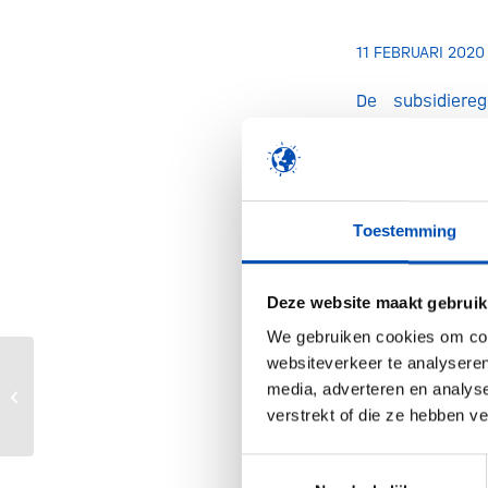
11 FEBRUARI 2020
De subsidiere
interventies d
onderzoek naa
aanmerking voo
150.000. De ni
Toestemming
veelbelovende 
subsidieregelin
Deze website maakt gebruik
potentieel veel
We gebruiken cookies om cont
websiteverkeer te analyseren
Working together towards a new
/
media, adverteren en analys
Pharma Business Model
verstrekt of die ze hebben v
Deel dit stuk
Toestemmingsselectie