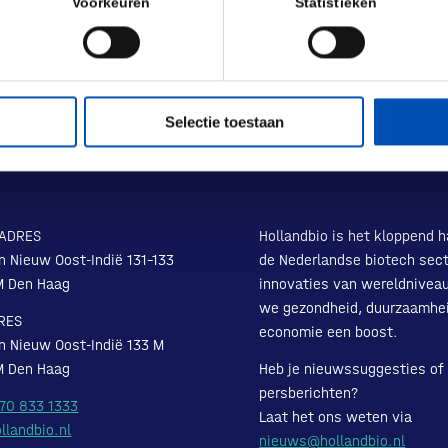
Voorkeuren
Statistieken
Selectie toestaan
ADRES
Hollandbio is het kloppend h
n Nieuw Oost-Indië 131-133
de Nederlandse biotech sect
M Den Haag
innovaties van wereldnivea
we gezondheid, duurzaamhe
RES
economie een boost.
n Nieuw Oost-Indië 133 M
M Den Haag
Heb je nieuwssuggesties of
persberichten?
 70 833 1333
Laat het ons weten via
llandbio.nl
nieuws@hollandbio.nl