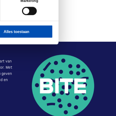
Marketing
Alles toestaan
art van
or. Met
u geven
id en