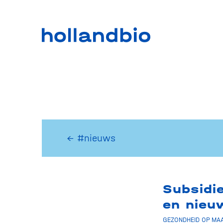
← #nieuws
Subsidi
en nieu
GEZONDHEID OP MAA