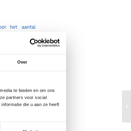
oor het aantal
mt bijvoorbeeld
ddel nu ook in
hoger is dan 1:
ubsidieregeling
Over
Het doel van de
n de patiënt tot
 media te bieden en om ons
ze partners voor social
nformatie die u aan ze heeft