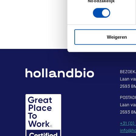
Noodzakelijk
Weigeren
BEZOEK
Laan va
2593 B
POSTAD
Laan va
2593 B
+31 (0)
info@ho