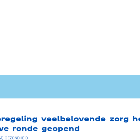
eregeling veelbelovende zorg h
we ronde geopend
T
,
GEZONDHEID