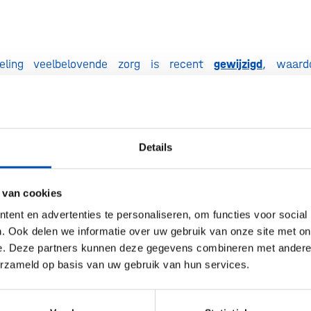
geling veelbelovende zorg is recent
gewijzigd
, waard
at voor subsidie in aanmerking komt is toegenomen. Zo ko
r een off-label toepassing van een generiek geneesmi
r subsidie, ook als de prevalentie van de aandoening 
euwe ronde voor het indienen van projectideeën voor de s
Details
zorg is afgelopen vrijdag 7 februari van start gegaan. 
g veelbelovende zorg is het versnellen van de toegang va
 van cookies
belovende zorg via opname in het basispakket.
ent en advertenties te personaliseren, om functies voor social
. Ook delen we informatie over uw gebruik van onze site met on
e. Deze partners kunnen deze gegevens combineren met andere i
erzameld op basis van uw gebruik van hun services.