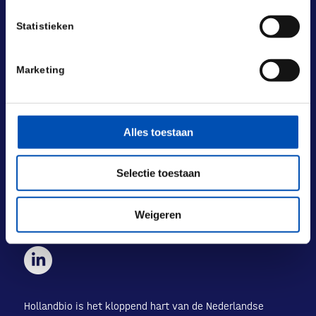
Statistieken
Marketing
BEZOEKADRES
Laan van Nieuw Oost-Indië 131-133
2593 BM Den Haag
Alles toestaan
POSTADRES
Laan van Nieuw Oost-Indië 133 M
Selectie toestaan
2593 BM Den Haag
+31 (0) 70 833 1333
Weigeren
info@hollandbio.nl
Hollandbio is het kloppend hart van de Nederlandse