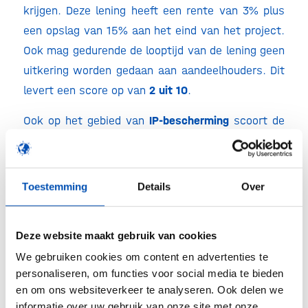
krijgen. Deze lening heeft een rente van 3% plus
een opslag van 15% aan het eind van het project.
Ook mag gedurende de looptijd van de lening geen
uitkering worden gedaan aan aandeelhouders. Dit
levert een score op van
2 uit 10
.
Ook op het gebied van
IP-bescherming
scoort de
SRGO laag:
3 op 10
. De regeling legt een sterke
nadruk op kennisdeling, en verplicht toepassing
van de principes van Maatschappelijk
Toestemming
Details
Over
Verantwoord Licentiëren. Hierdoor heeft de
kennisinstelling veel invloed op het IP dat tijdens
Deze website maakt gebruik van cookies
het project ontstaat. Hoewel vooraf afspraken
We gebruiken cookies om content en advertenties te
mogelijk zijn, pakt dit zelden gunstig uit voor
personaliseren, om functies voor social media te bieden
ondernemers.
en om ons websiteverkeer te analyseren. Ook delen we
informatie over uw gebruik van onze site met onze