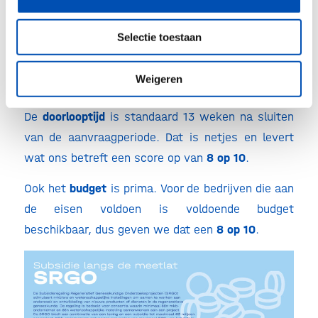
projecteisen, waaronder vaste begin-, midden- en
eindmijlpalen, een minimum van 10%
Selectie toestaan
fundamenteel onderzoek en verplichtingen rond
het aantal en type samenwerkingspartners,
Weigeren
verkleinen de scope en pivoteerruimte.
De
doorlooptijd
is standaard 13 weken na sluiten
van de aanvraagperiode. Dat is netjes en levert
wat ons betreft een score op van
8 op 10
.
Ook het
budget
is prima. Voor de bedrijven die aan
de eisen voldoen is voldoende budget
beschikbaar, dus geven we dat een
8 op 10
.