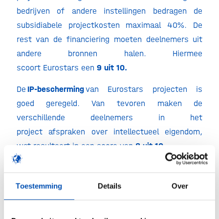
bedrijven of andere instellingen bedragen de
subsidiabele projectkosten maximaal 40%. De
rest van de financiering moeten deelnemers uit
andere bronnen halen. Hiermee
scoort Eurostars een
9 uit 10.
De
IP-bescherming
van Eurostars projecten is
goed geregeld. Van tevoren maken de
verschillende deelnemers in het
project afspraken over intellectueel eigendom,
wat resulteert in een score van
8 uit 10
.
De
administratieve last
van de Eurostars is
relatief laag. Ze vereist twee keer per jaar een
Toestemming
Details
Over
inhoudelijke update en aan het einde een
uitgebreidere rapportage. Bij grotere consortia