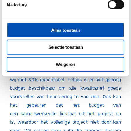
Marketing
De
doorlooptijd
voor een Eurostars-
aanvraag is lang. Na een Europese inhoudelijke
controle en beoordeling wordt door RVO
Alles toestaan
beoordeeld welke aanvragen gehonoreerd kunnen
worden. Alles bij elkaar kost
Selectie toestaan
dit vijf tot zes maanden. Wij vinden dat erg stevig
vinden en scoren hier daarom met een
4 uit 10
.
Weigeren
Het
slagingspercentage
van de Eurostars vinden
wij met 50% acceptabel. Helaas is er niet genoeg
budget beschikbaar om alle kwalitatief goede
voorstellen van financiering te voorzien. Ook kan
het gebeuren dat het budget van
een samenwerkende lidstaat uit het project op
is, waardoor het volledige project niet door kan
gaan. Wij scoren deze subsidie hiervoor daarom