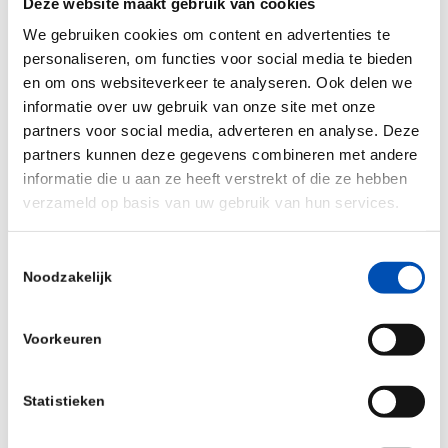
Deze website maakt gebruik van cookies
kan de last wat hoger zijn vanwege het grotere
We gebruiken cookies om content en advertenties te
aandeel betrokken partijen. Daartegenover staat
personaliseren, om functies voor social media te bieden
een subsidiebedrag van maximaal € 500.000. Dat
en om ons websiteverkeer te analyseren. Ook delen we
is prima in balans, dus scoort deze subsidie
informatie over uw gebruik van onze site met onze
hiervoor een
8 uit 10.
partners voor social media, adverteren en analyse. Deze
partners kunnen deze gegevens combineren met andere
Hoewel
zeggenschap
bij deze subsidie deels met
informatie die u aan ze heeft verstrekt of die ze hebben
andere samenwerkingspartners wordt
verzameld op basis van uw gebruik van hun services.
gedeeld, zien wij dat de ondernemer altijd in de
lead is bij de aanvraag. Met deze partners wordt
Toestemmingsselectie
Noodzakelijk
er van tevoren een duidelijke
consortiumsovereenkomst verwacht waarin
Voorkeuren
vooraf duidelijke afspraken worden gemaakt. Ook
is pivoteren in het project (na
goedkeuring) mogelijk. Wij geven daarom een
8 uit
Statistieken
10
.