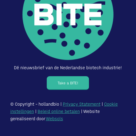
Dé nieuwsbrief van de Nederlandse biotech industrie!
Take a BITE!
© Copyright – hollandbio |
Privacy Statement
|
Cookie
instellingen
|
Beleid online betalen
| Website
gerealiseerd door
Websols