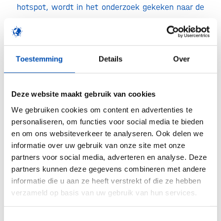
hotspot, wordt in het onderzoek gekeken naar de
succesfactoren van de Vlaamse biotechnologie. In
combinatie met de sterktes en ingrediënten die
we in Nederland al hebben, wordt gekomen tot
Toestemming
Details
Over
zeven concrete lessen uit Vlaanderen die helpen
de Nederlandse biotechnologiesector te
transformeren tot koploper:
Deze website maakt gebruik van cookies
We gebruiken cookies om content en advertenties te
De samenwerking tussen technische
personaliseren, om functies voor social media te bieden
universiteiten en universitaire academische
en om ons websiteverkeer te analyseren. Ook delen we
centra moet versterkt worden.
informatie over uw gebruik van onze site met onze
partners voor social media, adverteren en analyse. Deze
Kennis moet uit het lab en in de samenleving
partners kunnen deze gegevens combineren met andere
gebracht worden.
informatie die u aan ze heeft verstrekt of die ze hebben
verzameld op basis van uw gebruik van hun services.
Het belangrijk dat Nederlands beleid veel meer
continuïteit krijgt voor effectievere
Toestemmingsselectie