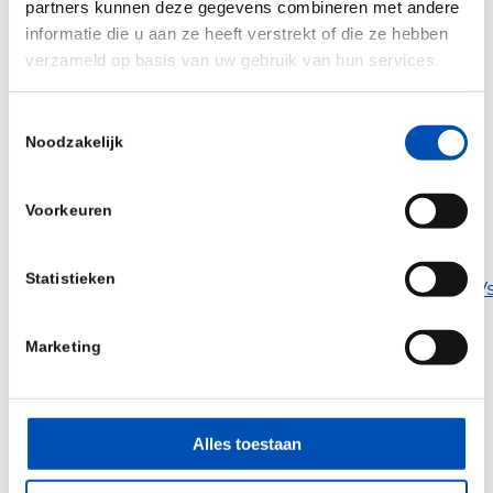
partners kunnen deze gegevens combineren met andere
informatie die u aan ze heeft verstrekt of die ze hebben
verzameld op basis van uw gebruik van hun services.
Toestemmingsselectie
Noodzakelijk
Samenvatting in Beeld uit advies “Opnieuw
Akkoord?”, mei 2021 (RVS)
Voorkeuren
Het hele RVS rapport lees je hier:
Statistieken
https://www.raadrvs.nl/actueel/nieuws/2021/06/21/
met-hoofdlijnenakkoorden-in-de-huidige-vorm
Marketing
/
Alles toestaan
Deel dit stuk