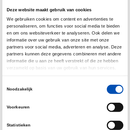
zijn eigen focusgebieden kan kiezen en definiëren.
Deze website maakt gebruik van cookies
Hoewel vergelijken ondoenlijk bleek, konden we
We gebruiken cookies om content en advertenties te
wel inventariseren wat elke ROM voor biotech
personaliseren, om functies voor social media te bieden
ondernemers in hun regio doet, en hoe zich dat
en om ons websiteverkeer te analyseren. Ook delen we
informatie over uw gebruik van onze site met onze
verhoudt tot de biotech activiteit in de
partners voor social media, adverteren en analyse. Deze
betreffende regio. De resultaten zijn weergegeven
partners kunnen deze gegevens combineren met andere
in onze finfographic. Opvallend is dat ROMs in
informatie die u aan ze heeft verstrekt of die ze hebben
regio’s met veel biotech bedrijven niet perse meer
verzameld op basis van uw gebruik van hun services.
biotech bedrijven in hun investeringsportfolio
hebben. Zo heeft bijvoorbeeld ROM InWest
Toestemmingsselectie
Noodzakelijk
ondanks florerende clusters rondom het
Amsterdam UMC geen biotech in het portfolio.
Voorkeuren
InnovationQuarter heeft 13 keer geld gestoken in
biotech bedrijven. Dat lijkt misschien heel wat,
maar als thuisbasis van de grote clusters in
Statistieken