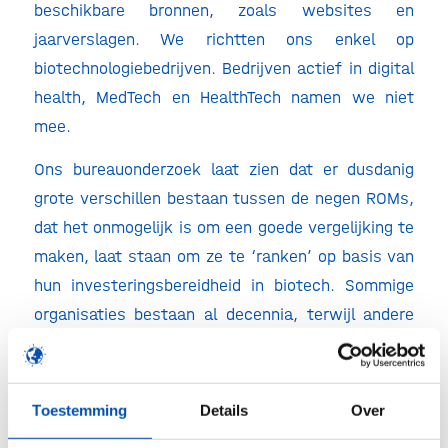
beschikbare bronnen, zoals websites en
jaarverslagen. We richtten ons enkel op
biotechnologiebedrijven. Bedrijven actief in digital
health, MedTech en HealthTech namen we niet
mee.
Ons bureauonderzoek laat zien dat er dusdanig
grote verschillen bestaan tussen de negen ROMs,
dat het onmogelijk is om een goede vergelijking te
maken, laat staan om ze te ‘ranken’ op basis van
hun investeringsbereidheid in biotech. Sommige
organisaties bestaan al decennia, terwijl andere
net opgericht zijn. Ook zijn er grote verschillen in
de omvang van de organisaties en de hoeveelheid
geld die zij beschikbaar hebben. Ook ontbreekt
Toestemming
Details
Over
thematische samenhang, doordat elke ROM zelf