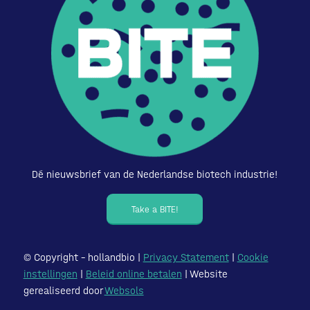
Dé nieuwsbrief van de Nederlandse biotech industrie!
Take a BITE!
© Copyright – hollandbio |
Privacy Statement
|
Cookie
instellingen
|
Beleid online betalen
| Website
gerealiseerd door
Websols