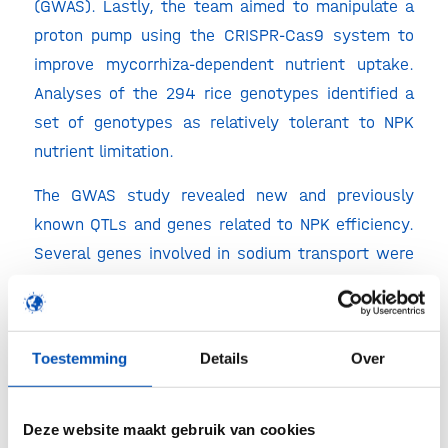
(GWAS). Lastly, the team aimed to manipulate a
proton pump using the CRISPR-Cas9 system to
improve mycorrhiza-dependent nutrient uptake.
Analyses of the 294 rice genotypes identified a
set of genotypes as relatively tolerant to NPK
nutrient limitation.
The GWAS study revealed new and previously
known QTLs and genes related to NPK efficiency.
Several genes involved in sodium transport were
also identified as candidates. The team was also
successful in using the CRISPR-Cas9 system to
manipulate several candidate genes identified
Toestemming
Details
Over
from GWAS, in addition to the rice H+-ATPase
(OsHA1).
Deze website maakt gebruik van cookies
The results of the study can be used as a basis