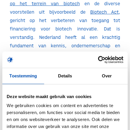
op het terrein van biotech
en de diverse
voorstellen uit bijvoorbeeld de
Biotech Act
,
gericht op het verbeteren van toegang tot
financiering voor biotech innovatie. Dat is
verstandig. Nederland heeft al een krachtig
fundament van kennis, ondernemerschap en
publiek-private samenwerking. Opnieuw beginnen
is dan ook lang niet altijd de beste aanpak,
voortbouwen op excellentie, slim hervormen van
Toestemming
Details
Over
wat beter kan, en het optimaal benutten van
nieuwe kansen en momentum des te meer.
Deze website maakt gebruik van cookies
Hollandbio ziet de in de agenda aangekondigde
We gebruiken cookies om content en advertenties te
Biotech Board als essentieel: deze kan op basis
personaliseren, om functies voor social media te bieden
van ruime expertise en ervaring in het
en om ons websiteverkeer te analyseren. Ook delen we
bedrijfsleven, de overheid van gedegen advies
informatie over uw gebruik van onze site met onze