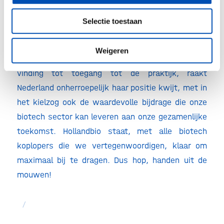
De agenda geeft hoop en dat is hard nodig ook. De
Selectie toestaan
Nederlandse biotech staat op een kantelpunt –
het is nu of nooit voor succes van eigen bodem.
Weigeren
Als we nu niet ingrijpen, end-to-end, van vroege
vinding tot toegang tot de praktijk, raakt
Nederland onherroepelijk haar positie kwijt, met in
het kielzog ook de waardevolle bijdrage die onze
biotech sector kan leveren aan onze gezamenlijke
toekomst. Hollandbio staat, met alle biotech
koplopers die we vertegenwoordigen, klaar om
maximaal bij te dragen. Dus hop, handen uit de
mouwen!
/