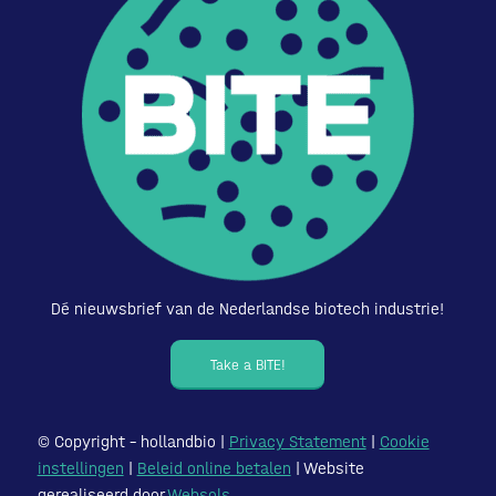
Dé nieuwsbrief van de Nederlandse biotech industrie!
Take a BITE!
© Copyright – hollandbio |
Privacy Statement
|
Cookie
instellingen
|
Beleid online betalen
| Website
gerealiseerd door
Websols