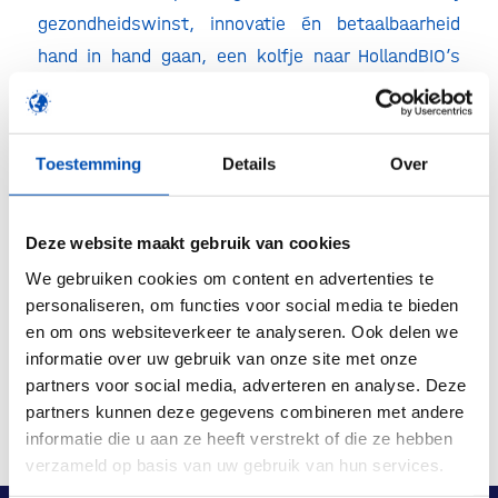
gezondheidswinst, innovatie én betaalbaarheid
hand in hand gaan, een kolfje naar HollandBIO’s
hand.
Lees het hele position paper
hier.
Toestemming
Details
Over
/
Deze website maakt gebruik van cookies
We gebruiken cookies om content en advertenties te
Deel dit stuk
personaliseren, om functies voor social media te bieden
en om ons websiteverkeer te analyseren. Ook delen we
informatie over uw gebruik van onze site met onze
partners voor social media, adverteren en analyse. Deze
partners kunnen deze gegevens combineren met andere
informatie die u aan ze heeft verstrekt of die ze hebben
verzameld op basis van uw gebruik van hun services.