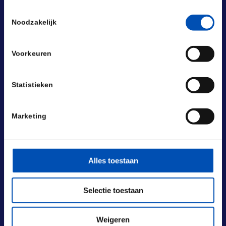
Toestemmingsselectie
Noodzakelijk
Voorkeuren
Statistieken
Marketing
Alles toestaan
Selectie toestaan
BEZOEKADRES
Laan van Nieuw Oost-Indië 131-133
2593 BM Den Haag
Weigeren