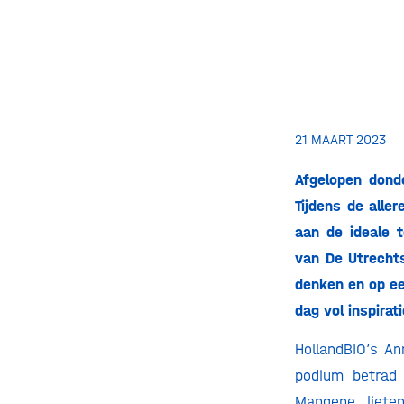
21 MAART 2023
Afgelopen dond
Tijdens de all
aan de ideale 
van De Utrecht
denken en op ee
dag vol inspirat
HollandBIO’s 
podium betrad 
Mangene liete