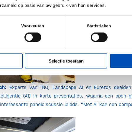
erzameld op basis van uw gebruik van hun services.
de microactie de deur uit, want ook met vele kleine sta
 de volle potentie van datagebruik.
Voorkeuren
Statistieken
Selectie toestaan
ch:
Experts van TNO, Landscape AI en Euretos deelden 
telligentie (AI) in korte presentaties, waarna een open 
 interessante paneldiscussie leidde. “Met AI kan een comp