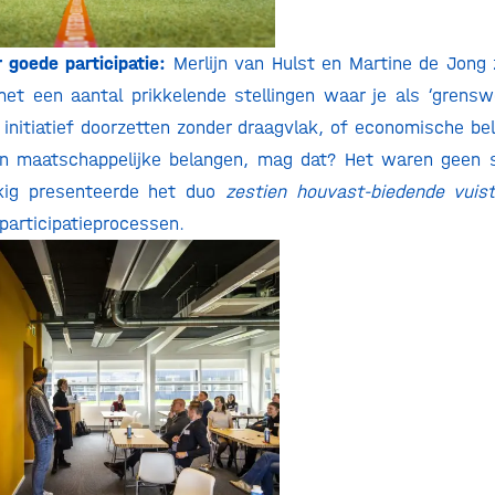
 goede participatie:
Merlijn van Hulst en Martine de Jong
et een aantal prikkelende stellingen waar je als ‘grens
 initiatief doorzetten zonder draagvlak, of economische b
n maatschappelijke belangen, mag dat? Het waren geen 
ig presenteerde het duo
zestien houvast-biedende vuist
articipatieprocessen.