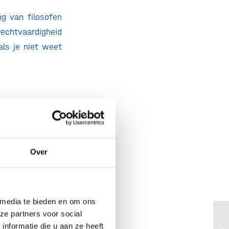
ng van filosofen
rechtvaardigheid
ls je niet weet
Over
 gesprek over de
kkeling. Daarbij
 media te bieden en om ons
e-Pact de nodige
ze partners voor social
AW
nformatie die u aan ze heeft
lnemers met een
be