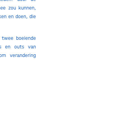
mee zou kunnen,
ken en doen, die
r twee boeiende
ns en outs van
om verandering