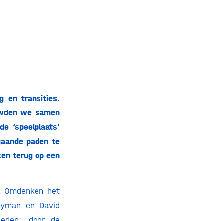
 en transities.
ouwden we samen
e ‘speelplaats’
gaande paden te
ken terug op een
a Omdenken het
rryman en David
heden: door de