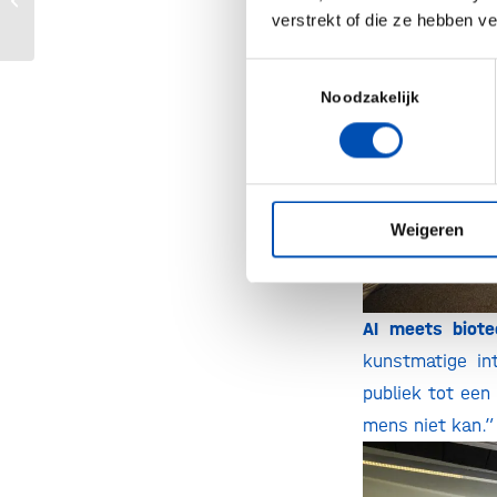
verstrekt of die ze hebben v
race...
zelfgeformuleer
uiteindelijk bij
Toestemmingsselectie
Noodzakelijk
Weigeren
AI meets biote
kunstmatige in
publiek tot een
mens niet kan.”