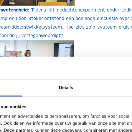
onwetendheid:
Tijdens dit gedachtenexperiment onder leidi
amp en Léon Stoker ontstond een boeiende discussie over 
eesmiddelontwikkelsysteem. Hoe ziet zo’n systeem eruit a
bende jij vertegenwoordigt?
Details
 data:
Geraldine Vink en Rita Azevedo gingen met de zaal in
 van cookies
)mogelijkheden van datagebruik voor geneesmiddelenontwi
ent en advertenties te personaliseren, om functies voor social
hten en ervaringen vanuit het PLCRC, Health-RI en Oncod
. Ook delen we informatie over uw gebruik van onze site met on
e. Deze partners kunnen deze gegevens combineren met andere i
knopingspunten tot discussie. Na afloop liepen de dee