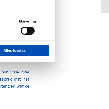
Eu
pjes belanden we
Marketing
Alles toestaan
hun visie over
gesprek met het
uter zien wat de