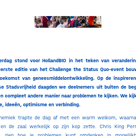
erdag stond voor HollandBIO in het teken van verandering
ereerste editie van het Challenge the Status Quo-event b
toekomst van geneesmiddelontwikkeling. Op de inspirerend
se Stadsvrijheid daagden we deelnemers uit buiten de be
n compleet andere manier naar problemen te kijken. We kij
ie, ideeën, optimisme en verbinding.
Annemiek trapte de dag af met een warm welkom, waarn
en de zaal werkelijk op zijn kop zette. Chris King Pe
n zien hoe je problemen kunt omdenken in mogelijk