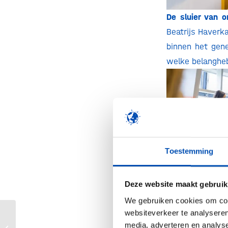
De sluier van 
Beatrijs Haverk
binnen het gen
welke belangheb
Toestemming
De potentie van
Deze website maakt gebruik
potentie en (on
We gebruiken cookies om cont
boden hun inzic
websiteverkeer te analyseren
Food Fermentation Europe launches,
media, adverteren en analys
houvast en aan
calling on EU to speed up in global