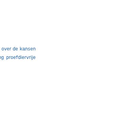
p over de kansen
g proefdiervrije