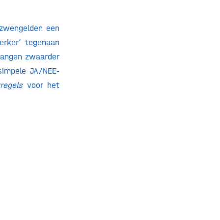
 zwengelden een
werker’ tegenaan
elangen zwaarder
simpele JA/NEE-
regels
voor het