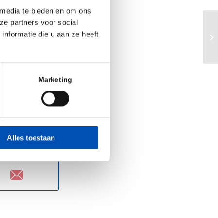
 forward working
 media te bieden en om ons
and President of
ze partners voor social
a scientifically
Eu
nformatie die u aan ze heeft
Ne
ytical panel for
Marketing
Alles toestaan