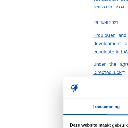
INNOVATIEKLIMAAT
29 JUNI 2021
ProBioGen
an
development a
candidate in LAV
Under the ag
DirectedLuck
™ 
ProBioGen will 
“We are delight
novel gamma-del
Toestemming
our Transposa
ProBioGen’s Chie
Deze website maakt gebruik