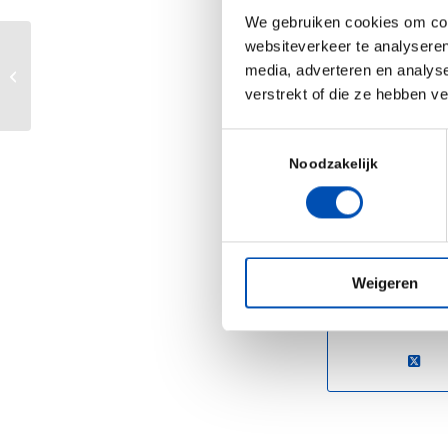
“Based on the g
We gebruiken cookies om cont
with ProBioGen
websiteverkeer te analyseren
LAVA Therapeuti
Health~Holland Update: the Power of
media, adverteren en analys
Prevention
verstrekt of die ze hebben v
driven partner 
bispecific anti
Toestemmingsselectie
Noodzakelijk
Source: LAVA Th
/
Weigeren
Deel dit stuk