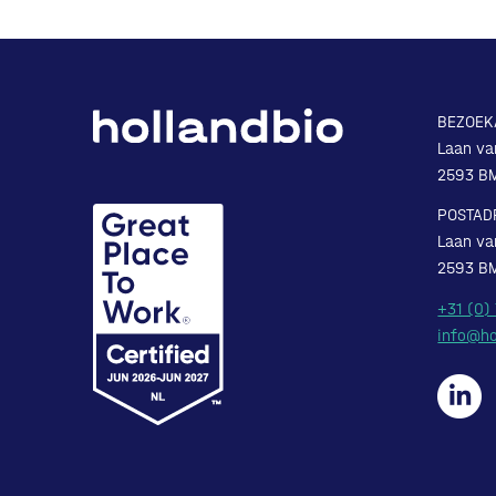
BEZOEK
Laan va
2593 B
POSTAD
Laan va
2593 B
+31 (0)
info@ho