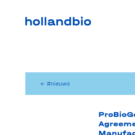
← #nieuws
ProBioG
Agreeme
Manufac