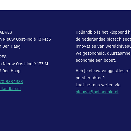
ADRES
Hollandbio is het kloppend h
n Nieuw Oost-Indië 131-133
de Nederlandse biotech sect
M Den Haag
innovaties van wereldnivea
we gezondheid, duurzaamhe
RES
economie een boost.
n Nieuw Oost-Indië 133 M
M Den Haag
Heb je nieuwssuggesties of
persberichten?
 70 833 1333
Laat het ons weten via
llandbio.nl
nieuws@hollandbio.nl