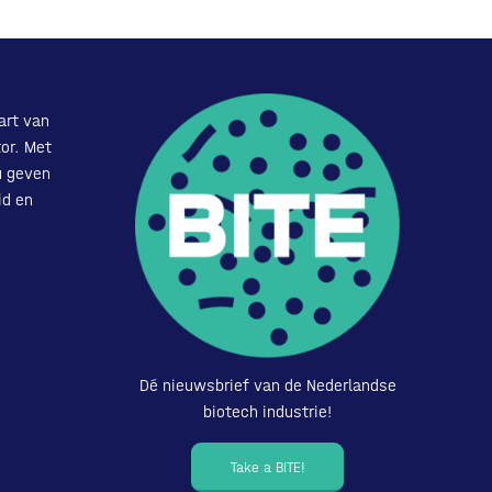
art van
or. Met
u geven
id en
Dé nieuwsbrief van de Nederlandse
biotech industrie!
Take a BITE!