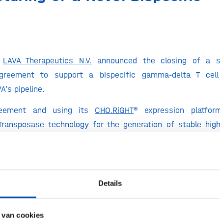
d
LAVA Therapeutics N.V.
announced the closing of a se
greement to support a bispecific gamma-delta T cell
A’s pipeline.
reement and using its
CHO.RiGHT
® expression platform
Transposase technology for the generation of stable high-t
conduct cell line development of a novel gamma-delta bsTC
ed to continue our collaboration with LAVA to develop cell l
ta bsTCE. Our proven cell line development platform, whi
Details
se technology, is perfectly suited for novel protei
f Executive Officer Dr. Lutz Hilbrich.
 van cookies