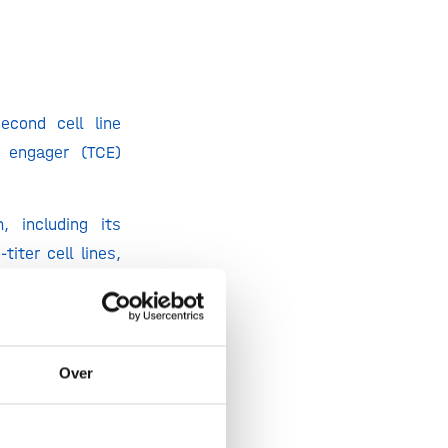
cond cell line
 engager (TCE)
, including its
iter cell lines,
E.
ines for another
ch also includes
Over
n formats”,
said