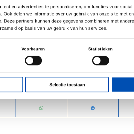
reat results from our previous agreement, we would look
ent en advertenties te personaliseren, om functies voor social
 again”,
commented Stephen Hurly, Chief Executive Officer 
. Ook delen we informatie over uw gebruik van onze site met on
cs.
“ProBioGen exceeded our expectations and proved to be 
e. Deze partners kunnen deze gegevens combineren met andere i
erzameld op basis van uw gebruik van hun services.
with a proven development platform and a dedicated anal
body formats.”
Voorkeuren
Statistieken
erapeutics (
Press release
)
Selectie toestaan