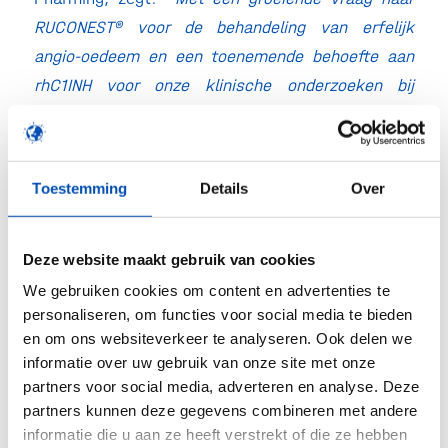
RUCONEST® voor de behandeling van erfelijk
angio-oedeem en een toenemende behoefte aan
rhC1INH voor onze klinische onderzoeken bij
nieuwe, grote indicaties, blijven we investeren in
de uitbreiding van onze interne
verwerkingscapaciteit als onderdeel van onze
Toestemming
Details
Over
lange-termijn groeistrategie. We kijken uit naar de
start van bouw van de nieuwe fabriek medio
2021.”
Deze website maakt gebruik van cookies
We gebruiken cookies om content en advertenties te
Brigitte Drees, directeur van Pivot Park, zegt:
personaliseren, om functies voor social media te bieden
“Pharming is een aanwinst voor onze campus.
en om ons websiteverkeer te analyseren. Ook delen we
Enerzijds omdat het bedrijf een gevestigde naam
informatie over uw gebruik van onze site met onze
partners voor social media, adverteren en analyse. Deze
is in de farmaceutische industrie. Anderzijds
partners kunnen deze gegevens combineren met andere
omdat het openstaat voor open innovatie en
informatie die u aan ze heeft verstrekt of die ze hebben
kennisdeling, net als de ruim zestig bedrijven die