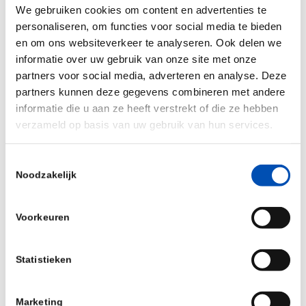
tekende recent in
Malawi
op dat er veel meer
We gebruiken cookies om content en advertenties te
hordes geslecht moeten worden. Geld voor grote
personaliseren, om functies voor social media te bieden
en om ons websiteverkeer te analyseren. Ook delen we
vaccinatiecampagnes is er in Malawi eigenlijk niet
informatie over uw gebruik van onze site met onze
en ook hier werkt een gebrek aan informatie over
partners voor social media, adverteren en analyse. Deze
vaccins vaccinatietwijfel in de hand. Daarbij
partners kunnen deze gegevens combineren met andere
ontbreek het inwoners soms niet alleen aan de
informatie die u aan ze heeft verstrekt of die ze hebben
wil, maar ook aan de financiële middelen om het
verzameld op basis van uw gebruik van hun services.
vervoer naar een priklocatie te regelen. Want zet
Toestemmingsselectie
je met je geld eten voor je kinderen op tafel, of ga
Noodzakelijk
je naar de stad voor een prik? Malawi is
zeker niet
het enige land
dat hiermee worstelt en zeker niet
Voorkeuren
het enige land waar het virus in de tussentijd
rustig door kan muteren.
Statistieken
De huidige vaccinatieongelijkheid zou ons nog wel
eens duur kunnen komen te staan, zeker nu de
Marketing