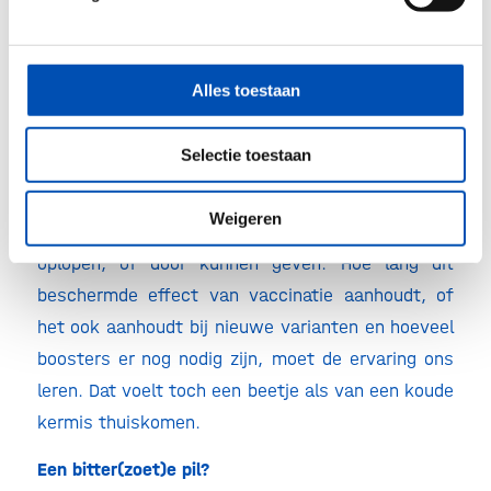
omicronvariant is aangewezen tot een nieuwe
“variant of concern”
. Hoopten we eerder dat
vaccinatie de genadeklap zou zijn voor het virus,
Alles toestaan
inmiddels leerden we dat vaccinatie je wel een
tijd beschermt tegen een ernstig verloop van de
Selectie toestaan
ziekte, waardoor we nu in een betere situatie
zitten dan vorig jaar, maar dat de prikken niet
Weigeren
volledig blijken te voorkomen dat we het virus
oplopen, of door kunnen geven. Hoe lang dit
beschermde effect van vaccinatie aanhoudt, of
het ook aanhoudt bij nieuwe varianten en hoeveel
boosters er nog nodig zijn, moet de ervaring ons
leren. Dat voelt toch een beetje als van een koude
kermis thuiskomen.
Een bitter(zoet)e pil?