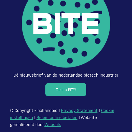
Dé nieuwsbrief van de Nederlandse biotech industrie!
Take a BITE!
© Copyright – hollandbio |
Privacy Statement
|
Cookie
instellingen
|
Beleid online betalen
| Website
gerealiseerd door
Websols