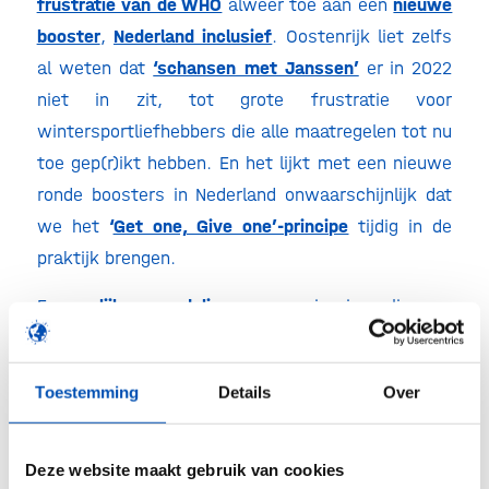
frustratie van de WHO
alweer toe aan een
nieuwe
booster
,
Nederland inclusief
. Oostenrijk liet zelfs
al weten dat
‘schansen met Janssen’
er in 2022
niet in zit, tot grote frustratie voor
wintersportliefhebbers die alle maatregelen tot nu
toe gep(r)ikt hebben. En het lijkt met een nieuwe
ronde boosters in Nederland onwaarschijnlijk dat
we het
‘
Get one, Give one’-principe
tijdig in de
praktijk brengen.
Een
eerlijkere verdeling
van vaccins is weliswaar
een belangrijke sleutel tot het einde van deze
pandemie, ook het voor handen zijn van voldoende
Toestemming
Details
Over
vaccins wereldwijd is slechts één van de
uitdagingen – waar overigens ook in
Afrika
hard
aan gewerkt wordt. Een verslaggever van de NOS
Deze website maakt gebruik van cookies