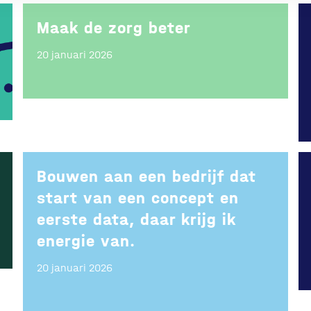
Maak de zorg beter
20 januari 2026
Bouwen aan een bedrijf dat
start van een concept en
eerste data, daar krijg ik
energie van.
20 januari 2026