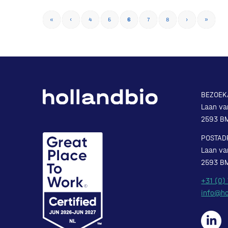
«
‹
4
5
6
7
8
›
»
BEZOEK
Laan va
2593 B
POSTAD
Laan va
2593 B
+31 (0)
info@ho