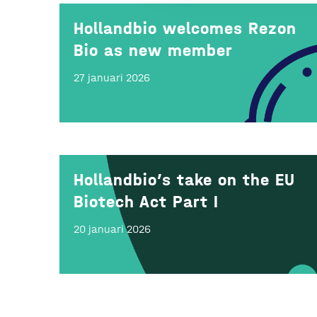
Hollandbio welcomes Rezon
Bio as new member
27 januari 2026
Hollandbio’s take on the EU
Biotech Act Part I
20 januari 2026