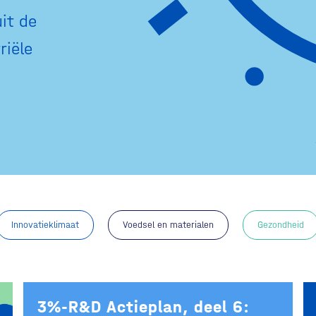
it de
riële
Innovatieklimaat
Voedsel en materialen
Gezondheid
3%-R&D Actieplan, deel 6: