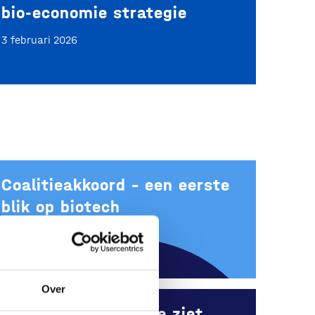
bio‑economie strategie
3 februari 2026
Coalitieakkoord – een eerste
blik op biotech
3 februari 2026
Over
Europese Commissie ziet