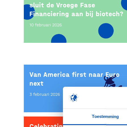
sluit de Vroege Fase
Financiering aan bij biotech?
10 februari 2026
Van America first naar Euro
next
3 februari 2026
Toestemming
Celebrating the Dutch