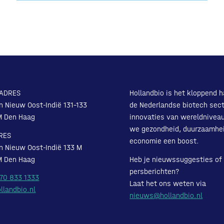
ADRES
Hollandbio is het kloppend h
n Nieuw Oost-Indië 131-133
de Nederlandse biotech sect
M Den Haag
innovaties van wereldnivea
we gezondheid, duurzaamhe
RES
economie een boost.
n Nieuw Oost-Indië 133 M
M Den Haag
Heb je nieuwssuggesties of
persberichten?
 70 833 1333
Laat het ons weten via
llandbio.nl
nieuws@hollandbio.nl