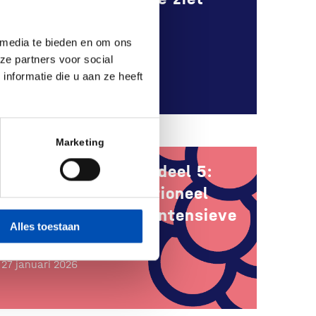
groeiende kloof in
biotechnologie
 media te bieden en om ons
ze partners voor social
28 januari 2026
nformatie die u aan ze heeft
Marketing
3%-R&D Actieplan, deel 5:
Mobiliseren institutioneel
kapitaal voor R&D-intensieve
Alles toestaan
scale-ups
27 januari 2026