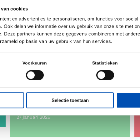
biotech lijkt steeds vaker tot
 van cookies
financieringsmogelijkheden
ent en advertenties te personaliseren, om functies voor social
. Ook delen we informatie over uw gebruik van onze site met on
te leiden
e. Deze partners kunnen deze gegevens combineren met andere i
3 februari 2026
erzameld op basis van uw gebruik van hun services.
Voorkeuren
Statistieken
Hollandbio aan tafel bij
Minister Karremans: gas erop
voor biotech, maar rem op de
Selectie toestaan
farmaciebrief
27 januari 2026