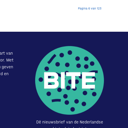
Pagina 6 van 123
art van
or. Met
u geven
id en
Dé nieuwsbrief van de Nederlandse