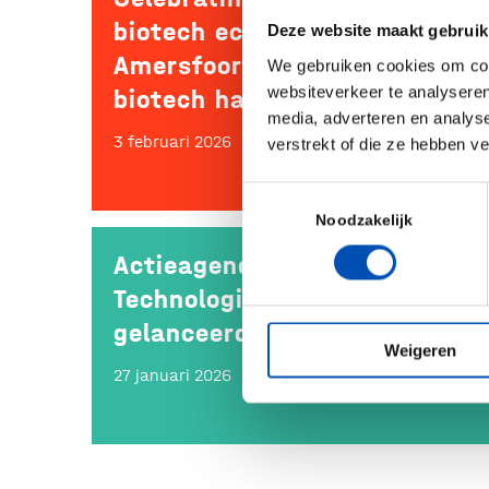
biotech ecosystem in
Deze website maakt gebruik
Amersfoort: “The era of
We gebruiken cookies om cont
websiteverkeer te analyseren
biotech has just begun.”
media, adverteren en analys
3 februari 2026
verstrekt of die ze hebben v
Toestemmingsselectie
Noodzakelijk
Actieagenda’s Nationale
Technologiestrategie
gelanceerd
Weigeren
27 januari 2026