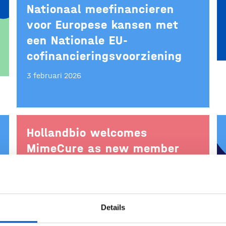
Nationaal meefinancieren
voor Europese kansen met
een Nationale EU-
cofinancieringsvoorziening
3 februari 2026
Hollandbio welcomes
MimeCure as new member
3 februari 2026
Details
Strategische prioriteit