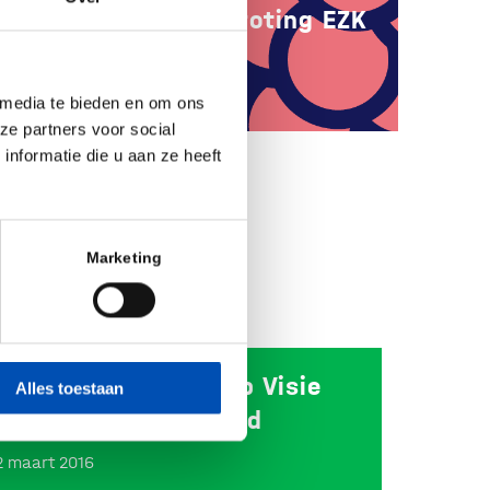
in behandeling begroting EZK
19 december 2017
 media te bieden en om ons
ze partners voor social
nformatie die u aan ze heeft
Marketing
ollandBIO reactie op Visie
Alles toestaan
eneesmiddelenbeleid
2 maart 2016