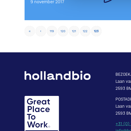
9 november 2017
«
‹
119
120
121
122
123
BEZOEK
Laan va
2593 B
POSTAD
Laan va
2593 B
+31 (0)
info@ho