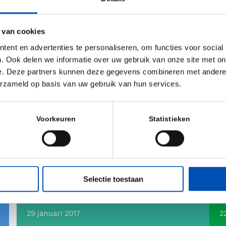
namaken. Of toch niet.
16 januari 2018
 van cookies
ent en advertenties te personaliseren, om functies voor social
. Ook delen we informatie over uw gebruik van onze site met on
e. Deze partners kunnen deze gegevens combineren met andere i
Komst EMA boost voor life
erzameld op basis van uw gebruik van hun services.
sciences sector
Voorkeuren
Statistieken
21 november 2017
HollandBIO Year Event 2018:
H
Selectie toestaan
op en top genieten!
G
29 januari 2017
2