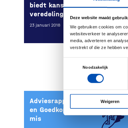
biedt kansen voor moderne
veredeling
Deze website maakt gebruik
23 januari 2018
We gebruiken cookies om cont
websiteverkeer te analyseren
media, adverteren en analys
verstrekt of die ze hebben v
Toestemmingsselectie
Noodzakelijk
Adviesrapport Sneller, Beter
Weigeren
en Goedkoper slaat de plank
mis