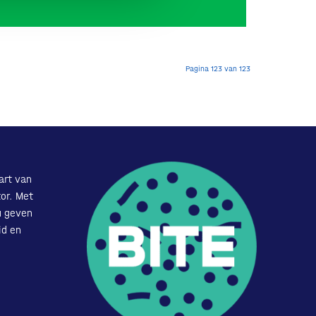
Pagina 123 van 123
art van
or. Met
u geven
id en