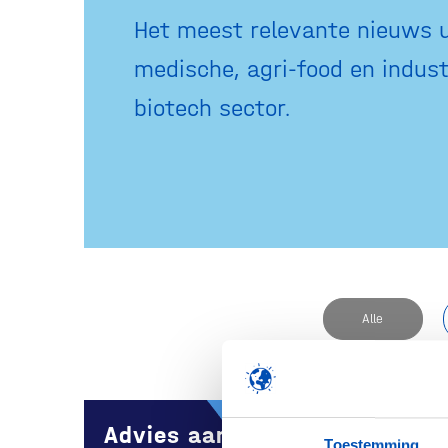
Het meest relevante nieuws u
medische, agri-food en indust
biotech sector.
Alle
Advies aan Europese Hof
Toestemming