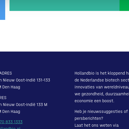
ADRES
Hollandbio is het kloppend h
n Nieuw Oost-Indië 131-133
de Nederlandse biotech sect
M Den Haag
innovaties van wereldnivea
we gezondheid, duurzaamhe
RES
economie een boost.
n Nieuw Oost-Indië 133 M
M Den Haag
Heb je nieuwssuggesties of
persberichten?
 70 833 1333
Laat het ons weten via
llandbio.nl