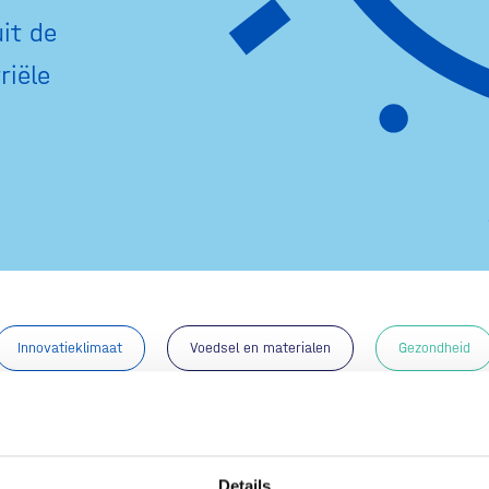
it de
riële
Innovatieklimaat
Voedsel en materialen
Gezondheid
Apotheker gaat Orkambi
Details