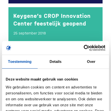
Keygene’s CROP Innovation
Center feestelijk geopend
25 september 2018
Third patient treated in
Toestemming
Details
Over
uniQure’s Phase IIb study
patients with Hemophilia B
Deze website maakt gebruik van cookies
24 september 2018
We gebruiken cookies om content en advertenties te
personaliseren, om functies voor social media te bieden
en om ons websiteverkeer te analyseren. Ook delen we
informatie over uw gebruik van onze site met onze
partners voor social media, adverteren en analyse. Deze