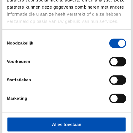
Onderzoek: HPV-vaccin is
partners kunnen deze gegevens combineren met andere
veilig
informatie die u aan ze heeft verstrekt of die ze hebben
verzameld op basis van uw gebruik van hun services.
24 september 2018
Toestemmingsselectie
Noodzakelijk
HOLLANDBIO WELCOMES
Voorkeuren
CURARE CONSULTING AS A
NEW MEMBER
Statistieken
24 september 2018
Marketing
MSD ontvangt positieve
Alles toestaan
CHMP-opinie voor twee