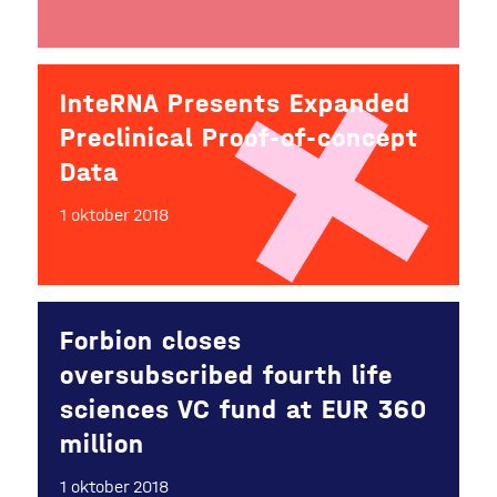
InteRNA Presents Expanded
Preclinical Proof-of-concept
Data
1 oktober 2018
Forbion closes
oversubscribed fourth life
sciences VC fund at EUR 360
million
1 oktober 2018