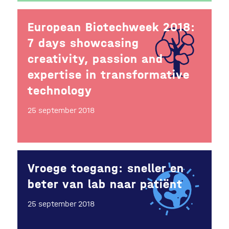
European Biotechweek 2018:
7 days showcasing
creativity, passion and
expertise in transformative
technology
25 september 2018
Vroege toegang: sneller en
beter van lab naar patiënt
25 september 2018