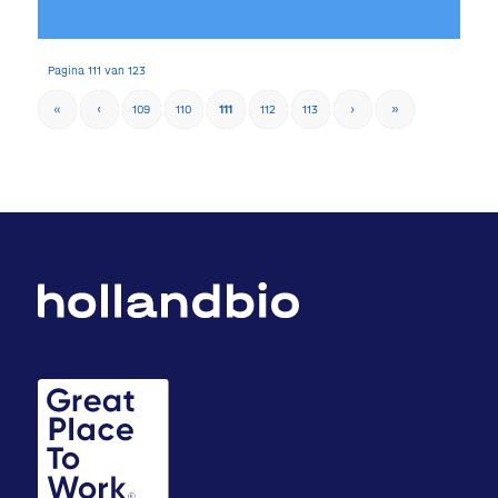
Pagina 111 van 123
«
‹
109
110
111
112
113
›
»