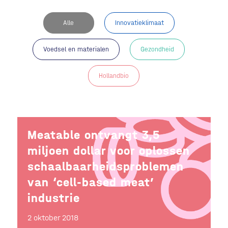
Alle
Innovatieklimaat
Voedsel en materialen
Gezondheid
Hollandbio
Meatable ontvangt 3,5
miljoen dollar voor oplossen
schaalbaarheidsproblemen
van ‘cell-based meat’
industrie
2 oktober 2018