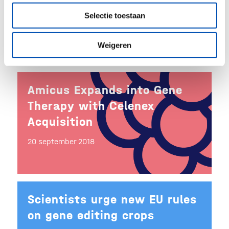
nieuwe AIDS behandelingen
Selectie toestaan
21 september 2018
Weigeren
Amicus Expands into Gene
Therapy with Celenex
Acquisition
20 september 2018
Scientists urge new EU rules
on gene editing crops