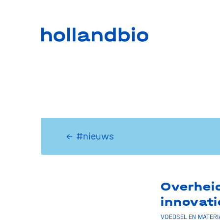
← #nieuws
Overhei
innovat
VOEDSEL EN MATERI