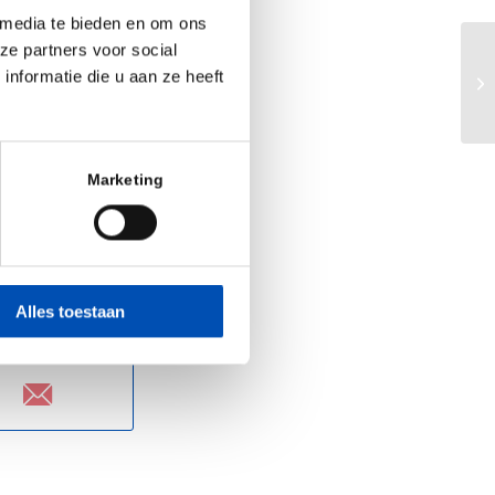
t de overheid al
 media te bieden en om ons
ze partners voor social
waarbij het van
Op
nformatie die u aan ze heeft
prek te blijven.
wa
e gesprekken te
an Nederland een
Marketing
Alles toestaan