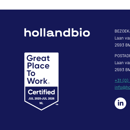
BEZOEK
Laan va
2593 B
POSTAD
Laan va
2593 B
+31 (0)
info@ho