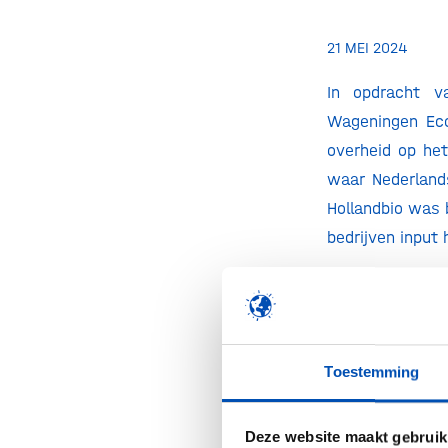
21 MEI 2024
In opdracht v
Wageningen Ec
overheid op het
waar Nederlands
Hollandbio was 
bedrijven input
Het
rapport
is 
Kamerbrief va
wetgeving en b
en financiering
Toestemming
In het rapport 
Deze website maakt gebruik
ondersteunen v