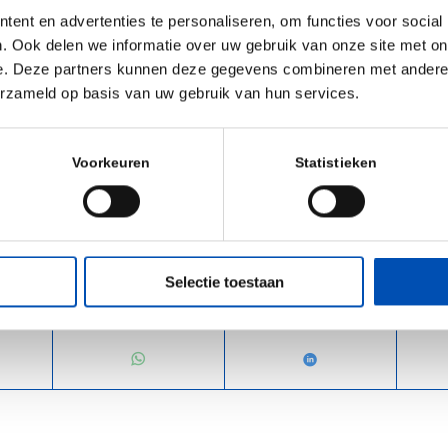
 opschaling. Uit het onderzoek is ook duidelijk geworden da
ent en advertenties te personaliseren, om functies voor social
. Ook delen we informatie over uw gebruik van onze site met on
et adresseren van verschillende sectorale uitdagingen, 
e. Deze partners kunnen deze gegevens combineren met andere i
erover met sectorvertegenwoordigers en de bedrijven in ges
erzameld op basis van uw gebruik van hun services.
 daarom ook in de toekomst zich actief inzetten om dez
eren zodat we de drempels zo veel mogelijk wegnemen en v
Voorkeuren
Statistieken
op innovatieve (precisie)fermentatie.
Selectie toestaan