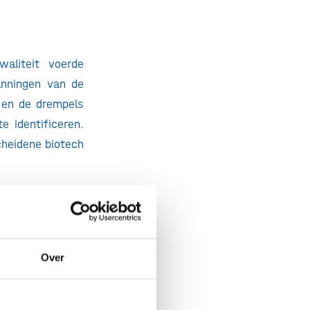
aliteit voerde
nningen van de
n en de drempels
e identificeren.
cheidene biotech
eiding van een
ood wetgeving,
rktontwikkeling
ie en ethiek.
Over
 te nemen in het
m te investeren