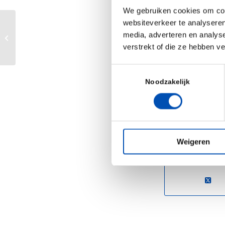
in innovatie en
We gebruiken cookies om cont
websiteverkeer te analyseren
actief werkt h
Hoofdlijnen uit de formatie voor
media, adverteren en analys
belang is om hi
biotech
verstrekt of die ze hebben v
Hollandbio zal
blijven organis
Toestemmingsselectie
Noodzakelijk
koploper maken 
/
Weigeren
Deel dit stuk