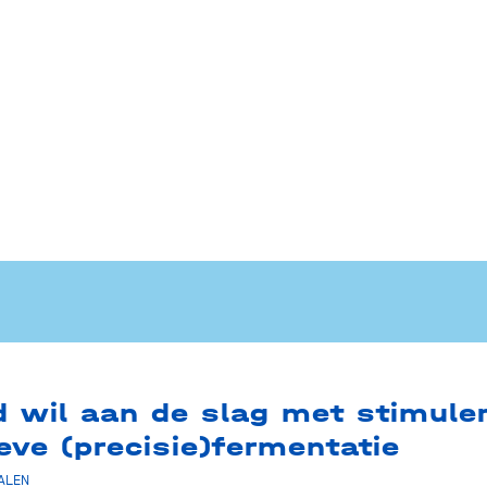
d wil aan de slag met stimule
ieve (precisie)fermentatie
ALEN