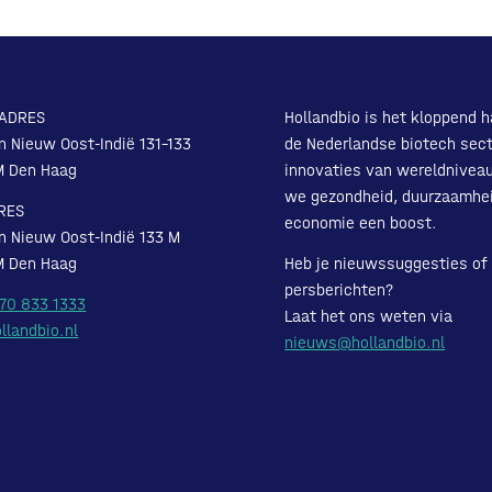
ADRES
Hollandbio is het kloppend h
n Nieuw Oost-Indië 131-133
de Nederlandse biotech sect
M Den Haag
innovaties van wereldnivea
we gezondheid, duurzaamhe
RES
economie een boost.
n Nieuw Oost-Indië 133 M
M Den Haag
Heb je nieuwssuggesties of
persberichten?
 70 833 1333
Laat het ons weten via
llandbio.nl
nieuws@hollandbio.nl