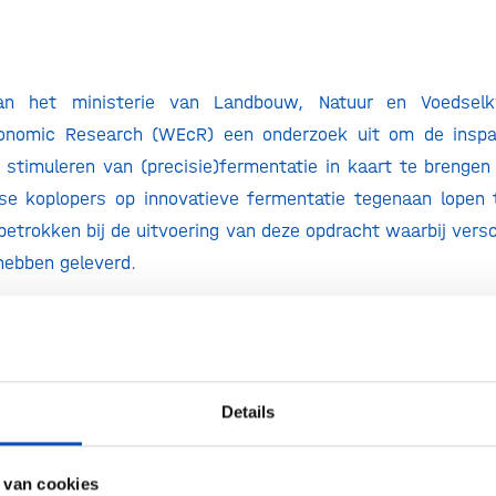
an het ministerie van Landbouw, Natuur en Voedselkw
onomic Research (WEcR) een onderzoek uit om de inspa
 stimuleren van (precisie)fermentatie in kaart te brenge
e koplopers op innovatieve fermentatie tegenaan lopen t
betrokken bij de uitvoering van deze opdracht waarbij vers
 hebben geleverd.
onlangs naar de Tweede Kamer gestuurd onder begel
n LNV-minister Adema en bevat zes thema’s: novel f
eleid op genetisch gemodificeerde organismen (GGO); ma
; R&D en infrastructuur; human resources; sociale acceptat
Details
roept het bedrijfsleven de overheid op om een actievere rol
 van cookies
an de samenwerking, om de wetgeving aan te passen en o