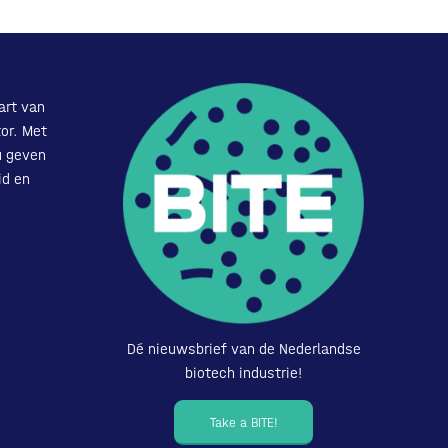
art van
or. Met
u geven
id en
Dé nieuwsbrief van de Nederlandse
biotech industrie!
Take a BITE!